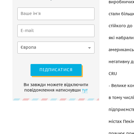
виробничих
стали більш
стійкого до
які набрали
Європа
американськ
негативну ди
ПІДПИСАТИСЯ
CRU
Ви завжди можете відключити
- Велике ко
повідомлення натиснувши
тут
в тому числ
підприємств
містах Пекін
працює пона