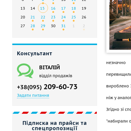
13
14
15
16
17
18
19
20
21
22
23
24
25
26
27
28
29
30
31
1
2
Консультант
незначно
ВІТАЛІЙ
перевищили 
відділ продажів
209-60-73
вироблено 3
+38(095)
Задати питання
ніж у анало
Згідно зі с
"набирали о
Підписка на прайси та
спецпропозиції