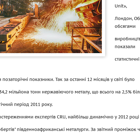
Unit»,
Лондон, Об
обсягами
виробницт
показали
статистичн
позаторічні показники. Так за останні 12 місяців у світі було
4,2 мільйона тонн нержавіючого металу, що всього на 2,5% біл
гічний період 2011 року.
постереженнями експертів CRU, найбільш динамічно у 2012 році
бертів" південноафриканські металурги. За звітний проміжок ч