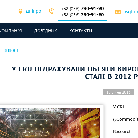
790-91-90
+38 (056)
Дніпро
avglo
790-91-90
+38 (056)
КОМПАНІЯ
ДОВІДНИК
КОНТАКТИ
Новини
У CRU ПІДРАХУВАЛИ ОБСЯГИ ВИР
СТАЛІ В 2012 
15 січня 2013
У CRU
(«Commodit
Research