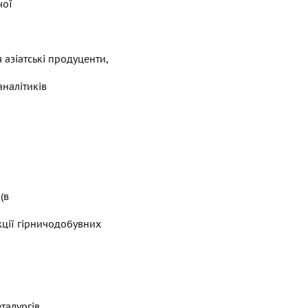
чої
 азіатські продуценти,
аналітиків
(в
укції гірничодобувних
талургів,