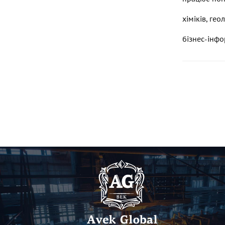
хіміків, гео
бізнес-інф