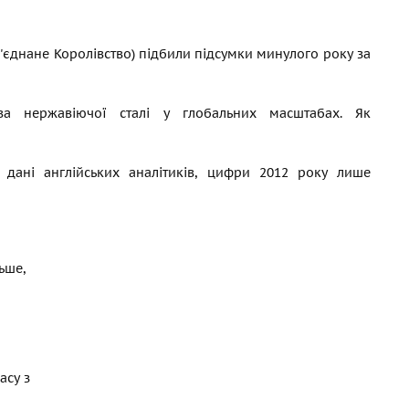
'єднане Королівство) підбили підсумки минулого року за
ва нержавіючої сталі у глобальних масштабах. Як
і дані англійських аналітиків, цифри 2012 року лише
ьше,
асу з