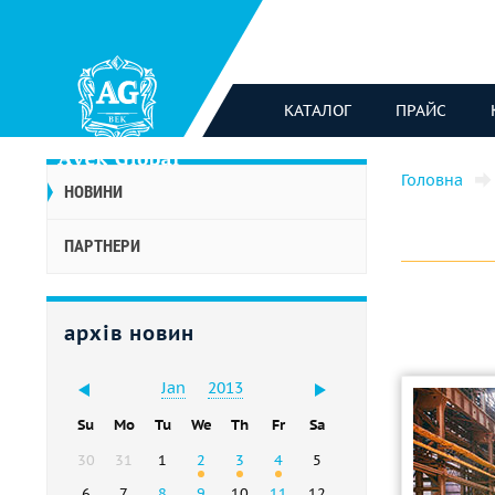
КАТАЛОГ
ПРАЙС
Головна
НОВИНИ
ПАРТНЕРИ
архів новин
Jan
2013
Su
Mo
Tu
We
Th
Fr
Sa
30
31
1
2
3
4
5
6
7
8
9
10
11
12