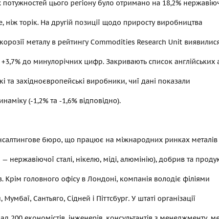
 потужностей цього регіону було отримано на 18,2% нержавію
е, ніж торік. На другій позиції щодо приросту виробництва
 корозії металу в рейтингу Commodities Research Unit виявилися
 +3,7% до минулорічних цифр. Закривають список англійських 
і та західноєвропейські виробники, чиї дані показали
наміку (-1,2% та -1,6% відповідно).
нсалтингове бюро, що працює на міжнародних ринках металів 
і — нержавіючої сталі, нікелю, міді, алюмінію), добрив та прод
. Крім головного офісу в Лондоні, компанія володіє філіями
, Мумбаї, Сантьяго, Сідней і Піттсбург. У штаті організації
д 200 економістів, інженерів, консультантів з менеджменту, ме