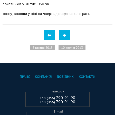
показників у 30 тис. USD за
тонну, впавши у ціні на чверть долара за кілограм.
8 квітня 2013
10 квітня 2013
ПРАЙС
КОМПАНІЯ
ДОВІДНИК
КОНТАКТИ
Телефон
790-91-90
+38 (056)
790-91-90
+38 (056)
E-mail