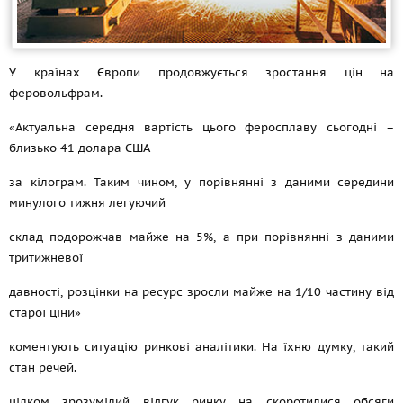
У країнах Європи продовжується зростання цін на
феровольфрам.
«Актуальна середня вартість цього феросплаву сьогодні –
близько 41 долара США
за кілограм. Таким чином, у порівнянні з даними середини
минулого тижня легуючий
склад подорожчав майже на 5%, а при порівнянні з даними
тритижневої
давності, розцінки на ресурс зросли майже на 1/10 частину від
старої ціни»
коментують ситуацію ринкові аналітики. На їхню думку, такий
стан речей.
цілком зрозумілий відгук ринку на скоротилися обсяги