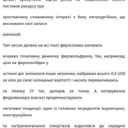
поставок ресурсу при
зростаючому споживчому інтересі з боку металургійних, що
виснажили свої запаси
компаній.
Тим часом далеко не всі малі феросплави копіюють
яскраво позитивну динаміку феровольфраму. Так, наприклад,
ціни на феромолібден у
останні дні змінилися лише незначно, набравши всього 0,3 USD
за кіло до своєї колишньої вартості і насилу перевалившись
за планку 27 тис. доларів за тонну. А котирування
феррованадія взагалі продемонстрували
негативні тенденції: один із головних інгредієнтів жароміцних,
конструкційних
та інструментальних спецсталів відкотився до середніх