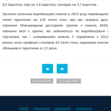
8,3 відсотка, міді на 1,6 відсотка, паладію на 5,7 відсотка.
Загалом загальне виробництво нікелю в 2013 році перевищило
попит практично на 150 тисяч тонн, про що свідчать дані,
отримані Міжнародною дослідною групою з нікелю, INSG,
членами якої є країни, які займаються як виробництвом і
торгівлею, так і споживанням нікелю. У порівнянні з 2012
роком, коли профіцит становив 65 тисяч тонн, надлишок нікелю
збільшився практично в 2,3 рази.
8 січня 2014
14 січня 2014
ПРАЙС
КОМПАНІЯ
ДОВІДНИК
КОНТАКТИ