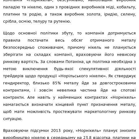
паладію та нікелю, один з провідних виробників міді, кобальту,
платини та родію, а також виробник золота, іридію, селену,
срібла, осмію, телуру та рутенію.
Щодо основної політики збуту, то компанія дотримується
правила постачати весь обсяг отриманого металу
безпосередньо споживачам, причому нікель не планується
зберігати на складах компанії, враховуючи його невисоку
ринкову вартість. За словами Потаніна, ця політика необхідна з
метою виключення будь-якої спекулятивної діяльності
трейдерів щодо продукції «Норільського нікелю». Як стверджує
гендиректор, близько 85% металу йде за довгостроковими
контрактами, і зовсім невелика частина йде на спотові
контракти. Але навіть у найменших контрактах «Норнікель»
намагається визначати кінцевий пункт призначення металу,
щоб мати можливість простежувати маркетологічну ринкову
ситуацію.
Враховуючи підсумки 2013 року, «Норнікель» планує знизити
виробництво нікелю в середньому на 23,8 відсотка, платини на