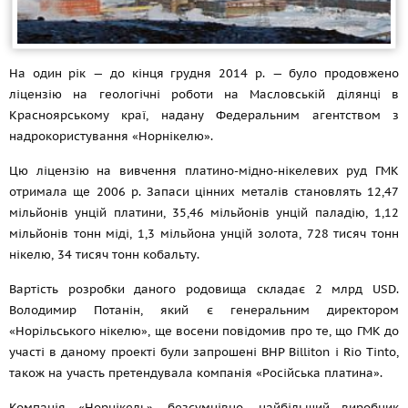
На один рік — до кінця грудня 2014 р. — було продовжено
ліцензію на геологічні роботи на Масловській ділянці в
Красноярському краї, надану Федеральним агентством з
надрокористування «Норнікелю».
Цю ліцензію на вивчення платино-мідно-нікелевих руд ГМК
отримала ще 2006 р. Запаси цінних металів становлять 12,47
мільйонів унцій платини, 35,46 мільйонів унцій паладію, 1,12
мільйонів тонн міді, 1,3 мільйона унцій золота, 728 тисяч тонн
нікелю, 34 тисяч тонн кобальту.
Вартість розробки даного родовища складає 2 млрд USD.
Володимир Потанін, який є генеральним директором
«Норільського нікелю», ще восени повідомив про те, що ГМК до
участі в даному проекті були запрошені BHP Billiton і Rio Tinto,
також на участь претендувала компанія «Російська платина».
Компанія «Норнікель», безсумнівно, найбільший виробник