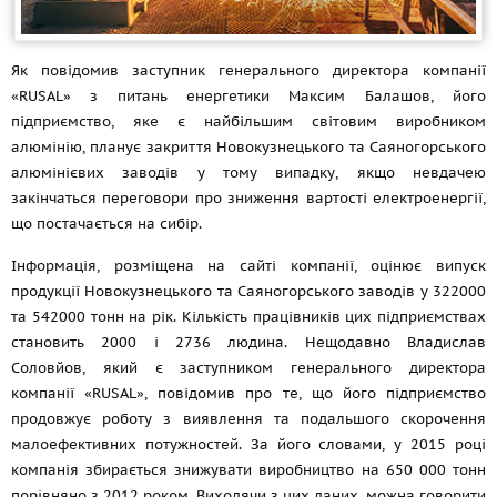
Як повідомив заступник генерального директора компанії
«RUSAL» з питань енергетики Максим Балашов, його
підприємство, яке є найбільшим світовим виробником
алюмінію, планує закриття Новокузнецького та Саяногорського
алюмінієвих заводів у тому випадку, якщо невдачею
закінчаться переговори про зниження вартості електроенергії,
що постачається на сибір.
Інформація, розміщена на сайті компанії, оцінює випуск
продукції Новокузнецького та Саяногорського заводів у 322000
та 542000 тонн на рік. Кількість працівників цих підприємствах
становить 2000 і 2736 людина. Нещодавно Владислав
Соловйов, який є заступником генерального директора
компанії «RUSAL», повідомив про те, що його підприємство
продовжує роботу з виявлення та подальшого скорочення
малоефективних потужностей. За його словами, у 2015 році
компанія збирається знижувати виробництво на 650 000 тонн
порівняно з 2012 роком. Виходячи з цих даних, можна говорити