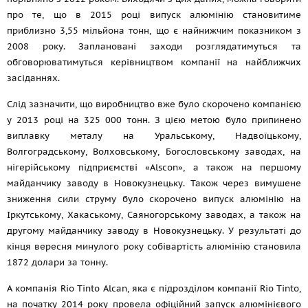
про те, що в 2015 році випуск алюмінію становитиме
приблизно 3,55 мільйона тонн, що є найнижчим показником з
2008 року. Заплановані заходи розглядатимуться та
обговорюватимуться керівництвом компанії на найближчих
засіданнях.
Слід зазначити, що виробництво вже було скорочено компанією
у 2013 році на 325 000 тонн. З цією метою було припинено
виплавку металу на Уральському, Надвоїцькому,
Волгоградському, Волховському, Богословському заводах, на
нігерійському підприємстві «Alscon», а також на першому
майданчику заводу в Новокузнецьку. Також через вимушене
зниження сили струму було скорочено випуск алюмінію на
Іркутському, Хакаському, Саяногорському заводах, а також на
другому майданчику заводу в Новокузнецьку. У результаті до
кінця вересня минулого року собівартість алюмінію становила
1872 долари за тонну.
А компанія Rio Tinto Alcan, яка є підрозділом компанії Rio Tinto,
на початку 2014 року провела офіційний запуск алюмінієвого