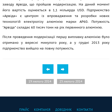
заводу Арвіда, що пройшов модернізацію. На даний момент
його вартість оцінюється в 1,1 мільярда USD. Підприємство
«Арвіда» є центром із впровадження та розробки нових
технологій електролізу алюмінію марки АР60. Потужність
"Арвіда" складає 60 тисяч тонн на рік первинного алюмінію.
Після проведення модернізації першу виплавку алюмінію було
отримано у вересні минулого року, а у грудні 2013 року
підприємство вийшло на повну потужність.
19 лютого 2014
25 лютого 2014
ПРАЙС
КОМПАНІЯ
ДОВІДНИК
КОНТАКТИ