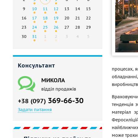
9
10
11
12
13
14
15
16
17
18
19
20
21
22
23
24
25
26
27
28
29
30
31
1
2
3
4
5
Консультант
процесах, я
обладнанні
МИКОЛА
виробництві
відділ продажів
Враховуючи
369-66-30
+38 (097)
тенденція 
Задати питання
матеріал з
Феросиліці
найближчих 
може трохи