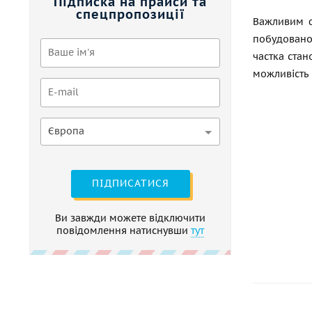
Підписка на прайси та
спецпропозиції
Важливим ф
побудовано
частка стан
можливість 
Європа
ПІДПИСАТИСЯ
Ви завжди можете відключити
повідомлення натиснувши
тут