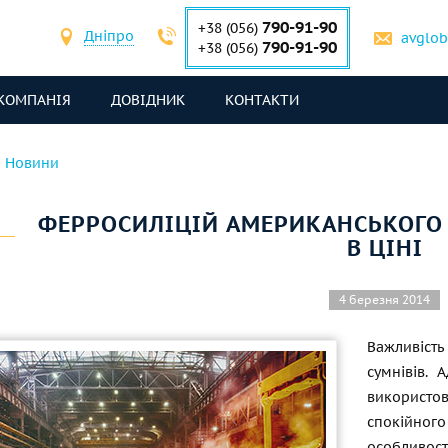
790-91-90
+38 (056)
Дніпро
avglo
790-91-90
+38 (056)
КОМПАНІЯ
ДОВІДНИК
КОНТАКТИ
Новини
ФЕРРОСИЛІЦІЙ АМЕРИКАНСЬКОГО
В ЦІНІ
4 березня 2014
Важливість
сумнівів.
використов
спокійног
особливос