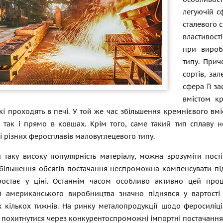
легуючій с
сталевого 
властивост
при вироб
типу. Прич
сортів, за
сфера її з
вмістом к
кі проходять в печі. У той же час збільшення кремнієвого вм
, так і прямо в ковшах. Крім того, саме такий тип сплаву 
 різних феросплавів маловуглецевого типу.
 таку високу популярність матеріалу, можна зрозуміти пост
збільшення обсягів постачання неспроможна компенсувати пі
ростає у ціні. Останнім часом особливо активно цей про
й американського виробництва значно піднявся у вартості
кількох тижнів. На ринку металопродукції щодо феросиліцію 
 похитнутися через конкурентоспроможні імпортні постачанн