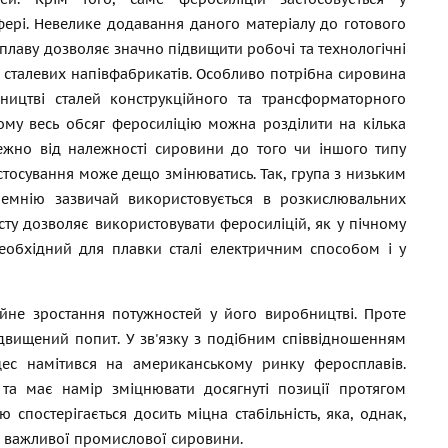
фері. Невелике додавання даного матеріалу до готового
сплаву дозволяє значно підвищити робочі та технологічні
і сталевих напівфабрикатів. Особливо потрібна сировина
ництві сталей конструкційного та трансформаторного
ому весь обсяг феросиліцію можна розділити на кілька
лежно від належності сировини до того чи іншого типу
астосування може дещо змінюватись. Так, група з низьким
ремнію зазвичай використовується в розкислювальних
істу дозволяє використовувати феросиліцій, як у пічному
необхідний для плавки сталі електричним способом і у
ійне зростання потужностей у його виробництві. Проте
двищений попит. У зв'язку з подібним співвідношенням
цес намітився на американському ринку феросплавів.
 та має намір зміцнювати досягнуті позиції протягом
спостерігається досить міцна стабільність, яка, однак,
я важливої промислової сировини.