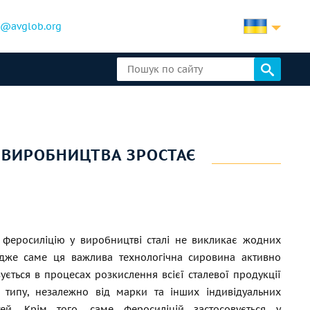
b@avglob.org
 ВИРОБНИЦТВА ЗРОСТАЄ
 феросиліцію у виробництві сталі не викликає жодних
 Адже саме ця важлива технологічна сировина активно
ується в процесах розкислення всієї сталевої продукції
о типу, незалежно від марки та інших індивідуальних
тей. Крім того, саме феросиліцій застосовується у