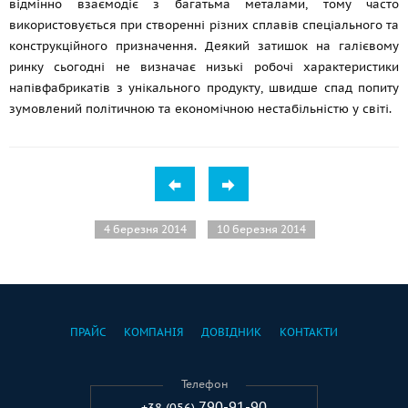
відмінно взаємодіє з багатьма металами, тому часто
використовується при створенні різних сплавів спеціального та
конструкційного призначення. Деякий затишок на галієвому
ринку сьогодні не визначає низькі робочі характеристики
напівфабрикатів з унікального продукту, швидше спад попиту
зумовлений політичною та економічною нестабільністю у світі.
4 березня 2014
10 березня 2014
ПРАЙС
КОМПАНІЯ
ДОВІДНИК
КОНТАКТИ
Телефон
790-91-90
+38 (056)