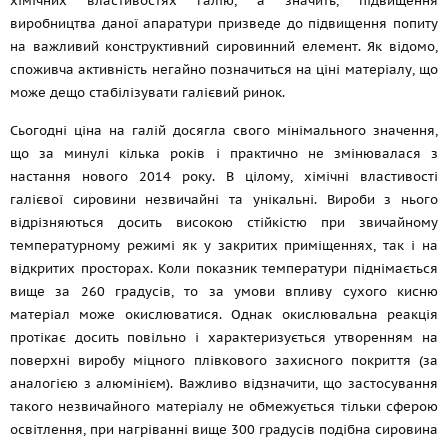
хімічних властивостях галію, а значить, підвищення
виробництва даної апаратури призведе до підвищення попиту
на важливий конструктивний сировинний елемент. Як відомо,
споживча активність негайно позначиться на ціні матеріалу, що
може дещо стабілізувати галієвий ринок.
Сьогодні ціна на галій досягла свого мінімального значення,
що за минулі кілька років і практично не змінювалася з
настання нового 2014 року. В цілому, хімічні властивості
галієвої сировини незвичайні та унікальні. Вироби з нього
відрізняються досить високою стійкістю при звичайному
температурному режимі як у закритих приміщеннях, так і на
відкритих просторах. Коли показник температури піднімається
вище за 260 градусів, то за умови впливу сухого кисню
матеріал може окислюватися. Однак окислювальна реакція
протікає досить повільно і характеризується утворенням на
поверхні виробу міцного плівкового захисного покриття (за
аналогією з алюмінієм). Важливо відзначити, що застосування
такого незвичайного матеріалу не обмежується тільки сферою
освітлення, при нагріванні вище 300 градусів подібна сировина