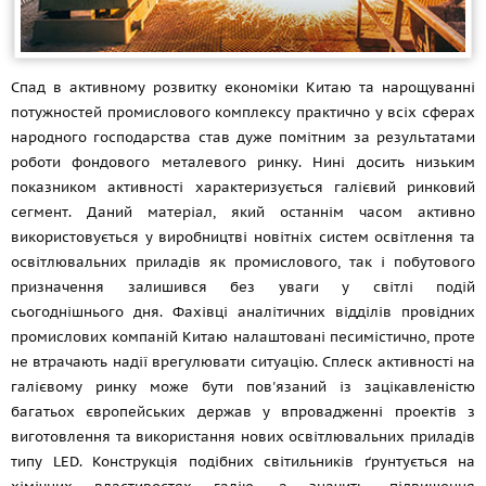
Спад в активному розвитку економіки Китаю та нарощуванні
потужностей промислового комплексу практично у всіх сферах
народного господарства став дуже помітним за результатами
роботи фондового металевого ринку. Нині досить низьким
показником активності характеризується галієвий ринковий
сегмент. Даний матеріал, який останнім часом активно
використовується у виробництві новітніх систем освітлення та
освітлювальних приладів як промислового, так і побутового
призначення залишився без уваги у світлі подій
сьогоднішнього дня. Фахівці аналітичних відділів провідних
промислових компаній Китаю налаштовані песимістично, проте
не втрачають надії врегулювати ситуацію. Сплеск активності на
галієвому ринку може бути пов'язаний із зацікавленістю
багатьох європейських держав у впровадженні проектів з
виготовлення та використання нових освітлювальних приладів
типу LED. Конструкція подібних світильників ґрунтується на