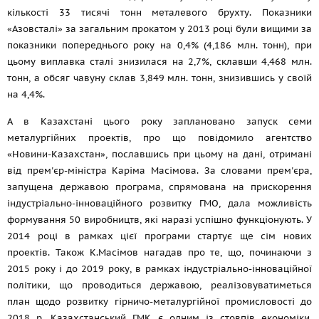
кількості 33 тисячі тонн металевого брухту. Показники
«Азовсталі» за загальним прокатом у 2013 році були вищими за
показники попереднього року на 0,4% (4,186 млн. тонн), при
цьому виплавка сталі знизилася на 2,7%, склавши 4,468 млн.
тонн, а обсяг чавуну склав 3,849 млн. тонн, знизившись у своїй
на 4,4%.
А в Казахстані цього року заплановано запуск семи
металургійних проектів, про що повідомило агентство
«Новини-Казахстан», пославшись при цьому на дані, отримані
від прем'єр-міністра Каріма Масімова. За словами прем'єра,
запущена державою програма, спрямована на прискорення
індустріально-інноваційного розвитку ГМО, дала можливість
формування 50 виробництв, які наразі успішно функціонують. У
2014 році в рамках цієї програми стартує ще сім нових
проектів. Також К.Масімов нагадав про те, що, починаючи з
2015 року і до 2019 року, в рамках індустріально-інноваційної
політики, що проводиться державою, реалізовуватиметься
план щодо розвитку гірничо-металургійної промисловості до
2018 р. Казахстанський ГМК є одним із стовпів економіки,