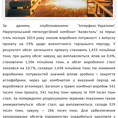
За даними, опублікованими "Інтерфакс-Україною",
Маріупольський металургійний комбінат "Азовсталь" за перші
п'ять місяців 2014 року знизив виробничі потужності з випуску
прокату на 19% щодо аналогічного торішнього періоду. У
результаті обсяг загального прокату становить 1,433 мільйона
тонн, при цьому обсяг чавуну, що виплавляється, впав на 8,4%,
становлячи 1,506 мільйона тонн, а обсяг виробленої сталі
знизився на 10,7%, склавши 1,698 мільйона тонн. На зниження
виробничих потужностей значний вплив зробило і закриття
аглофабрики, через що комбінатом у вказаний період не
вироблявся агломерат. Загалом у травні комбінат виробив 342
тисячі тонн прокату, 341 тисячу тонн чавуну та 399 тисяч тонн
сталі. За попередніми розрахунками червневі показники також
знижуватимуться: обсяг сталі, що виплавляється, складе 329
тисяч тонн, чавуну — 286 тисяч тонн. Для забезпечення
запланованих обсягів підприємству знадобиться закупівля у