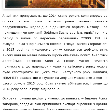
Аналітики припускають, що 2014 стане роком, коли вперше за
останні кілька років світовий ринок нікелю знизить
продуктивність. Відповідно підвищиться вартість металу - за
припущеннями компанії Goldman Sachs вартість однієї тонни в
період з липня по вересень перевищить 22000 USD. За
очікуваннями "Норільського нікелю" і "Royal Nickel Corporation"
у 2015 році на нікелевому ринку створиться дефіцит, втім,
високі ціни на метал певною мірою обмежать попит. Аналітики
австрійської компанії Steel & Metals Market Research
припускають, що надлишок нікелю на світовому ринку можна
буде спостерігати як цього, так і наступного року. Навпаки,
«ERAMET» вважає, що очікувати на дефіцит можна вже з жовтня
цього року, у 2015 році брак значно збільшиться, і лише до
2016 року баланс буде відновлено.
Основна причина дефіциту нікелю, що виникає, — Індонезійська
заборона, завдяки якій припинився експорт сировини з країни.
Минулого року на індонезійську сировину припадало не менше