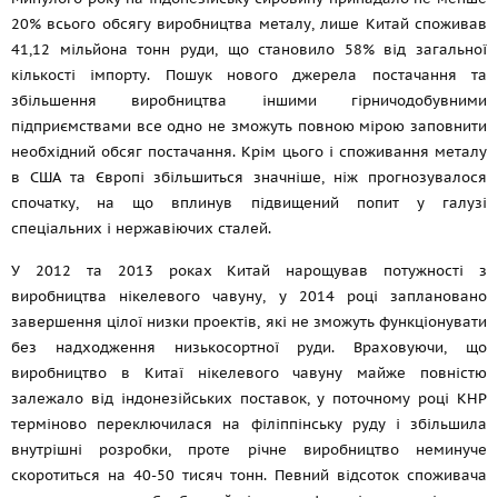
20% всього обсягу виробництва металу, лише Китай споживав
41,12 мільйона тонн руди, що становило 58% від загальної
кількості імпорту. Пошук нового джерела постачання та
збільшення виробництва іншими гірничодобувними
підприємствами все одно не зможуть повною мірою заповнити
необхідний обсяг постачання. Крім цього і споживання металу
в США та Європі збільшиться значніше, ніж прогнозувалося
спочатку, на що вплинув підвищений попит у галузі
спеціальних і нержавіючих сталей.
У 2012 та 2013 роках Китай нарощував потужності з
виробництва нікелевого чавуну, у 2014 році заплановано
завершення цілої низки проектів, які не зможуть функціонувати
без надходження низькосортної руди. Враховуючи, що
виробництво в Китаї нікелевого чавуну майже повністю
залежало від індонезійських поставок, у поточному році КНР
терміново переключилася на філіппінську руду і збільшила
внутрішні розробки, проте річне виробництво неминуче
скоротиться на 40-50 тисяч тонн. Певний відсоток споживача