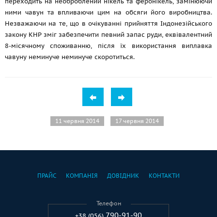
переходить на необроблений нікель та феронікель, замінюючи
ними чавун та впливаючи цим на обсяги його виробництва.
Незважаючи на те, що в очікуванні прийняття Індонезійського
закону КНР зміг забезпечити певний запас руди, еквівалентний
8-місячному споживанню, після їх використання виплавка
чавуну неминуче неминуче скоротиться.
11 червня 2014
17 червня 2014
ПРАЙС
КОМПАНІЯ
ДОВІДНИК
КОНТАКТИ
Телефон
790-91-90
+38 (056)