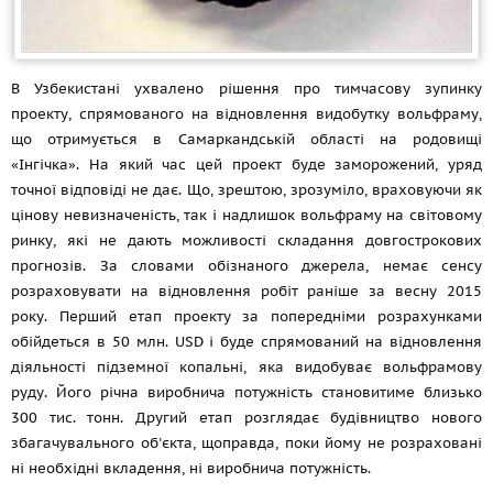
В Узбекистані ухвалено рішення про тимчасову зупинку
проекту, спрямованого на відновлення видобутку вольфраму,
що отримується в Самаркандській області на родовищі
«Інгічка». На який час цей проект буде заморожений, уряд
точної відповіді не дає. Що, зрештою, зрозуміло, враховуючи як
цінову невизначеність, так і надлишок вольфраму на світовому
ринку, які не дають можливості складання довгострокових
прогнозів. За словами обізнаного джерела, немає сенсу
розраховувати на відновлення робіт раніше за весну 2015
року. Перший етап проекту за попередніми розрахунками
обійдеться в 50 млн. USD і буде спрямований на відновлення
діяльності підземної копальні, яка видобуває вольфрамову
руду. Його річна виробнича потужність становитиме близько
300 тис. тонн. Другий етап розглядає будівництво нового
збагачувального об'єкта, щоправда, поки йому не розраховані
ні необхідні вкладення, ні виробнича потужність.