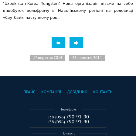
"Uzbekistan-Korea Tungsten". Нова організація візьме на себе
видобуток вольфраму в Навоїйському регіоні на родовищі
«Саутбай». наступному році.
17 вересня 2014
23 вересня 2014
ПРАЙС
КОМПАНІЯ
ДОВІДНИК
КОНТАКТИ
Телефон
790-91-90
+38 (056)
790-91-90
+38 (056)
E-mail