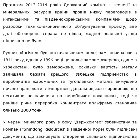
Протягом 2013-2014 років Державний комітет з геології та
мінеральних ресурсів країни провів низку переговорів з
китайськими та південнокорейськими компаніями щодо
розробки техніко-економічного обґрунтування проекту, але
далі обговорень справа не пішла, жодної реальної угоди
підписано не було.
Рудник «Інгічке» був постачальником вольфрам, починаючи з
1941 року, однак у 1996 році це вольфрамове джерело, єдине в
Узбекистані, було заморожене, оскільки вартість металу
залишала бажати кращого. Узбецьке підприємство з
виробництва жароміцних та тугоплавких металів вимушено
почало працювати з імпортною давальницькою сировиною, що
негативно позначилося на виробничих показниках, тоді як
раніше річна переробка концентрату вольфраму становила
близько 2000 тонн.
У червні минулого року з боку "Держкомгео" Узбекистану та
компанії "Shindong Resources" з Південної Кореї були підписані
документи, що засновують створення спільного підприємства