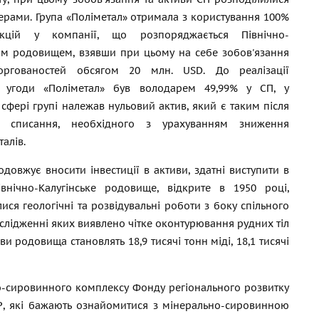
ерами. Група «Поліметал» отримала з користування 100%
акцій у компанії, що розпоряджається Північно-
им родовищем, взявши при цьому на себе зобов'язання
ргованостей обсягом 20 млн. USD. До реалізації
ї угоди «Поліметал» був володарем 49,99% у СП, у
 сфері групі належав нульовий актив, який є таким після
о списання, необхідного з урахуванням зниження
талів.
одовжує вносити інвестиції в активи, здатні виступити в
ічно-Калугінське родовище, відкрите в 1950 році,
ся геологічні та розвідувальні роботи з боку спільного
слідженні яких виявлено чітке оконтурювання рудних тіл
ви родовища становлять 18,9 тисячі тонн міді, 18,1 тисячі
о-сировинного комплексу Фонду регіонального розвитку
КНР, які бажають ознайомитися з мінерально-сировинною