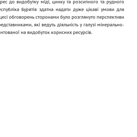
рес до видобутку міді, цинку та розсипного та рудного
еспубліка Бурятія здатна надати дуже цікаві умови для
оцесі обговорень сторонами було розглянуто перспективи
дставниками, які ведуть діяльність у галузі мінерально-
єнтованої на видобуток корисних ресурсів.