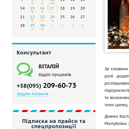
14
15
16
17
18
19
20
21
22
23
24
25
26
27
28
29
30
1
2
3
4
Консультант
ВІТАЛІЙ
За словами 
відділ продажів
ролі додат
розташоване
209-60-73
+38(095)
підприємств
Задати питання
та визначен
тонн цинку, 
Днями Кост
Підписка на прайси та
Республіки 
спецпропозиції