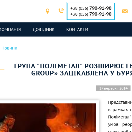
790-91-90
+38 (056)
790-91-90
+38 (056)
КОМПАНІЯ
ДОВІДНИК
КОНТАКТИ
Новини
ГРУПА "ПОЛІМЕТАЛ" РОЗШИРЮЄТЬ
GROUP» ЗАЦІКАВЛЕНА У БУ
17 вересня 2014
Представни
в рамках п
Поліметал
умов реор
свою робот