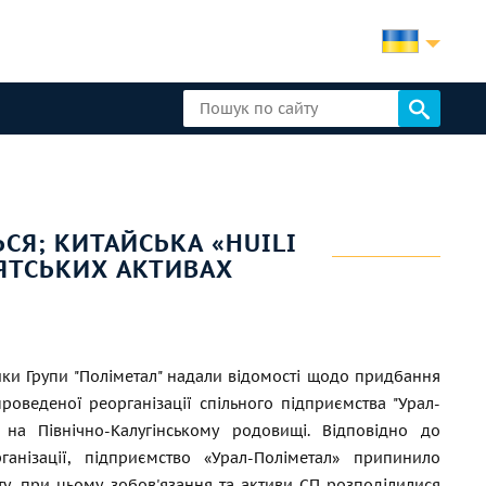
СЯ; КИТАЙСЬКА «HUILI
РЯТСЬКИХ АКТИВАХ
ки Групи "Поліметал" надали відомості щодо придбання
роведеної реорганізації спільного підприємства "Урал-
" на Північно-Калугінському родовищі. Відповідно до
ганізації, підприємство «Урал-Поліметал» припинило
у, при цьому зобов'язання та активи СП розподілилися