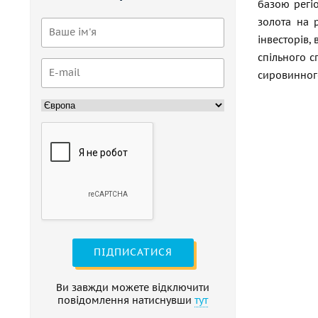
базою регі
золота на 
інвесторів,
спільного с
сировинного
ПІДПИСАТИСЯ
Ви завжди можете відключити
повідомлення натиснувши
тут