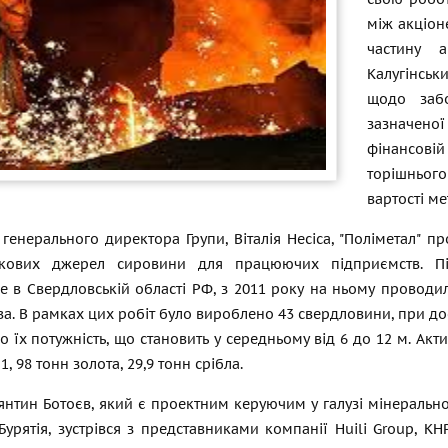
між акціон
частину 
Калугінськ
щодо забо
зазначено
фінансовій
торішньог
вартості ме
генерального директора Групи, Віталія Несіса, "Поліметал" пр
кових джерел сировини для працюючих підприємств. Півн
 в Свердловській області РФ, з 2011 року на ньому проводили
а. В рамках цих робіт було вироблено 43 свердловини, при до
о їх потужність, що становить у середньому від 6 до 12 м. Акти
1, 98 тонн золота, 29,9 тонн срібла.
янтин Ботоєв, який є проектним керуючим у галузі мінеральн
Бурятія, зустрівся з представниками компанії Huili Group, 