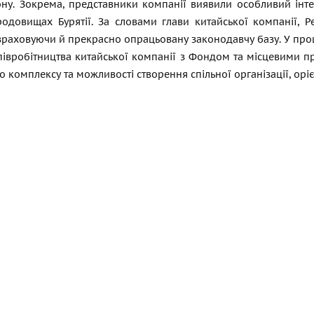
ону. Зокрема, представники компанії виявили особливий інте
родовищах Бурятії. За словами глави китайської компанії, Р
 враховуючи й прекрасно опрацьовану законодавчу базу. У пр
півробітництва китайської компанії з Фондом та місцевими пре
 комплексу та можливості створення спільної організації, орі