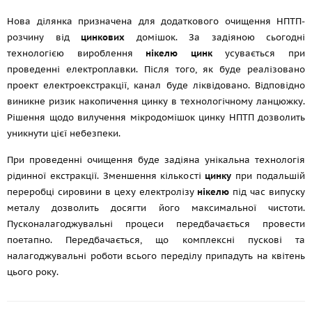
Нова ділянка призначена для додаткового очищення НПТП-
розчину від
цинкових
домішок. За задіяною сьогодні
технологією вироблення
нікелю цинк
усувається при
проведенні електроплавки. Після того, як буде реалізовано
проект електроекстракції, канал буде ліквідовано. Відповідно
виникне ризик накопичення цинку в технологічному ланцюжку.
Рішення щодо вилучення мікродомішок цинку НПТП дозволить
уникнути цієї небезпеки.
При проведенні очищення буде задіяна унікальна технологія
рідинної екстракції. Зменшення кількості
цинку
при подальшій
переробці сировини в цеху електролізу
нікелю
під час випуску
металу дозволить досягти його максимальної чистоти.
Пусконалагоджувальні процеси передбачається провести
поетапно. Передбачається, що комплексні пускові та
налагоджувальні роботи всього переділу припадуть на квітень
цього року.