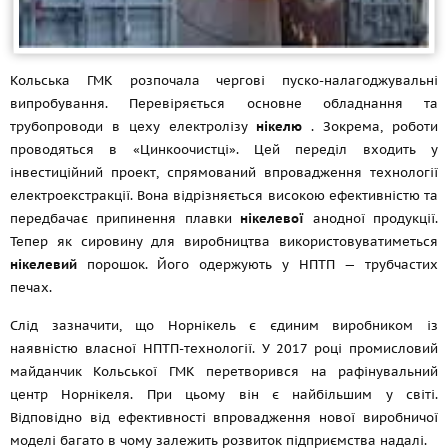
Кольська ГМК розпочала чергові пуско-налагоджувальні
випробування. Перевіряється основне обладнання та
трубопроводи в цеху електролізу
нікелю
. Зокрема, роботи
проводяться в «Цинкоочистці». Цей переділ входить у
інвестиційний проект, спрямований впровадження технології
електроекстракції. Вона відрізняється високою ефективністю та
передбачає припинення плавки
нікелевої
анодної продукції.
Тепер як сировину для виробництва використовуватиметься
нікелевий
порошок. Його одержують у НПТП — трубчастих
печах.
Слід зазначити, що Норнікель є єдиним виробником із
наявністю власної НПТП-технології. У 2017 році промисловий
майданчик Кольської ГМК перетворився на рафінувальний
центр Норнікеля. При цьому він є найбільшим у світі.
Відповідно від ефективності впровадження нової виробничої
моделі багато в чому залежить розвиток підприємства надалі.