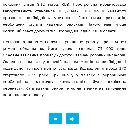
показник сягав 8,12 млрд. RUB. Прострочена кредиторська
заборгованість становила 707,3 млн. RUB. До її наявності
призвела необхідність уточнення банківських реквізитів,
необхідних оплати наданих рахунків. Також мав місце
неповний пакет документів, необхідний здійснення оплати.
Нещодавно на ВСМПО було припинено роботу преси через
ремонт обладнання. Його зусилля складає 75 000 тонн.
Основне завдання процесу - добуток заміни робочих циліндрів.
Складність полягає у великій вазі елементів та необхідності
підвищеної точності при їх установці. Відновлення преса 170
стартувало 2011 року. При цьому у зв'язку з виробничою
необхідністю остаточну комплектацію було вирішено
перенести. Капітальний ремонт ніяк не вплине на виконання
встановленого плану.