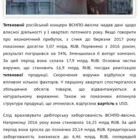
Титановий
російський концерн ВСМПО-Авісма надав дані щодо
власної діяльності у І кварталі поточного року. Якщо говорити
про економічний прибуток, з січня до березня 2017 року
показники досягли 5,07 млрд. RUB. Порівняно з 2016 роком,
результат погіршився на 34%. Зменшилася й виторг компанії.
За цей період вона склала 17,9 млрд. RUB. Основна частка
виручки, що становить 16,9 млрд. RUB, посідає реалізацію
титанової
продукції. Скорочення виручки відбулося під
впливом кількох факторів. У першому кварталі спостерігалося
збільшення обсягів товарів, що відвантажуються в
натуральному вираженні. Також на показники вплинула
структура продукції, що змінилася, відпускна
вартість
в USD.
Слід враховувати дебіторську заборгованість ВСМПО-Авісма.
Наприкінці 2016 року вона становила 16,25 млрд RUB. За цей
період вона зросла до позначки 20,14 млрд. RUB. Кредиторська
заборгованість знизилася до 6,46 млрд. RUB, попередній