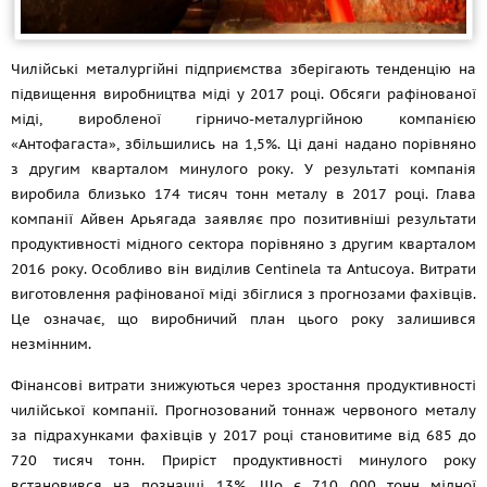
Чилійські металургійні підприємства зберігають тенденцію на
підвищення виробництва міді у 2017 році. Обсяги рафінованої
міді, виробленої гірничо-металургійною компанією
«Антофагаста», збільшились на 1,5%. Ці дані надано порівняно
з другим кварталом минулого року. У результаті компанія
виробила близько 174 тисяч тонн металу в 2017 році. Глава
компанії Айвен Арьягада заявляє про позитивніші результати
продуктивності мідного сектора порівняно з другим кварталом
2016 року. Особливо він виділив Centinela та Antucoya. Витрати
виготовлення рафінованої міді збіглися з прогнозами фахівців.
Це означає, що виробничий план цього року залишився
незмінним.
Фінансові витрати знижуються через зростання продуктивності
чилійської компанії. Прогнозований тоннаж червоного металу
за підрахунками фахівців у 2017 році становитиме від 685 до
720 тисяч тонн. Приріст продуктивності минулого року
встановився на позначці 13%. Що є 710 000 тонн мідної