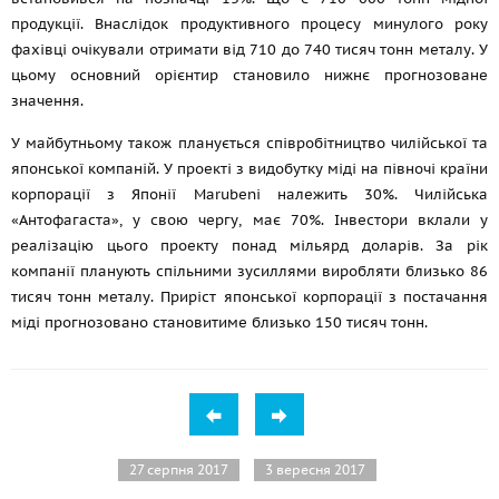
продукції. Внаслідок продуктивного процесу минулого року
фахівці очікували отримати від 710 до 740 тисяч тонн металу. У
цьому основний орієнтир становило нижнє прогнозоване
значення.
У майбутньому також планується співробітництво чилійської та
японської компаній. У проекті з видобутку міді на півночі країни
корпорації з Японії Marubeni належить 30%. Чилійська
«Антофагаста», у свою чергу, має 70%. Інвестори вклали у
реалізацію цього проекту понад мільярд доларів. За рік
компанії планують спільними зусиллями виробляти близько 86
тисяч тонн металу. Приріст японської корпорації з постачання
міді прогнозовано становитиме близько 150 тисяч тонн.
27 серпня 2017
3 вересня 2017