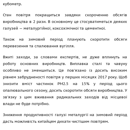
кубометр.
Стан повітря покращиться завдяки скороченню обсягів
виробництва в 2 рази. В основному це стосуватиметься деяких
галузей — металургійної, коксохімічної та цементної.
Також на зимовий період планують скоротити обсяги
перевезення та спалювання вугілля.
Вжиті заходи, за словами експертів, не дуже вплинуть на
роботу основних виробництв. Виплавка сталі та чавуну
особливо не зменшиться. Це пов'язано із досить високим
рівнем забрудненості повітря у перших місяцях 2017 року. Щоб
знизити вміст частинок РМ2.5 на 15% у період цього
опалювального сезону, досить скоротити обсяги виробництва. У
зв'язку з цим вживання радикальних заходів від місцевої
влади не буде потрібно.
Зниження продуктивності галузі металургії на зимовий період
дасть можливість китайцям дихати чистішим повітрям.