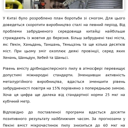
У Китаї було розроблено план боротьби зі смогом. Для цього
доведеться скоротити виробництво сталі на певний період. Від
проблеми забрудненого середовища китайці найбільше
страждають із жовтня до березня. Більш забруднені такі міста,
як: Пекін, Ханьдань, Таншань, Тяньцзінь та ще кілька десятків
міст. При цьому зміг охоплює деякі провінції, серед яких
Хенань, Шаньдун, Хебей та Шаньсі.
Рівень вмісту дрібнодисперсного пилу в атмосфері перевищує
допустимі міжнародні стандарти. Зменшивши активність
металургійного виробництва, вдасться зменшити рівень
забрудненості повітря на 15% порівняно з попередньою зимою.
Хоча ця цифра ще далека від стандартної норми 25 мкг на
кубічний метр.
Відповідно до поставленої програми вдасться досягти
позитивного результату найближчим часом. За прогнозами у
Пекіні вміст мікрочастинок пилу знизиться до 60 мкг на