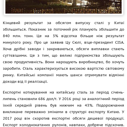
Кінцевий результат за обсягом випуску сталі у Китаї
збільшиться. Показник за поточний рік планують збільшити до
840 млн. тонн. Це на 3% відсотка більше ніж результат
минулого року. Про це заявив Цу Сюлі, віце-президент CISA.
Хоча дрібні заводи і закриваються, обсяги виплавки стають
суттєвішими. Це з тим, що великі підприємства збільшують
свою продуктивність. Вони нарощують виробництво, бо хочуть
заробити. Сталь характеризується високою вартістю світовому
ринку. Китайські компанії мають шанси отримувати відмінні
доходи від її реалізації.
Експортні котирування на китайську сталь за період січень-
липень становили 686 дол/т. У 2016 році за аналогічний період
їхній середній рівень був нижчим на 43%. Подорожчання
викликане переважно змінами в структурі експорту Китаю. У
2017 році він скоротив експортні обсяги дешевої продукції.
Експорт холоднокатаних рулонів, навпаки, добряче підскочив.