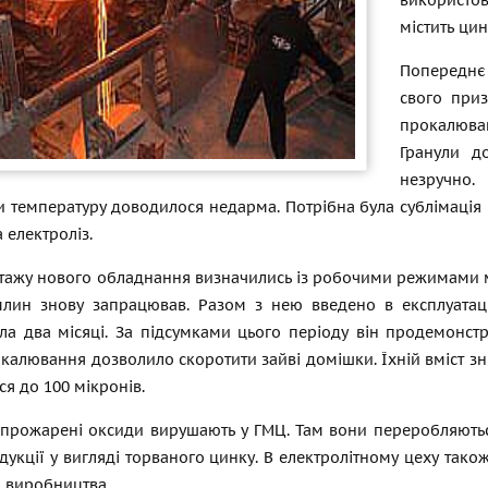
використо
містить ци
Попереднє
свого приз
прокалюван
Гранули д
незручно
 температуру доводилося недарма. Потрібна була сублімація 
 електроліз.
тажу нового обладнання визначились із робочими режимами мл
 млин знову запрацював. Разом з нею введено в експлуатац
ла два місяці. За підсумками цього періоду він продемонстр
алювання дозволило скоротити зайві домішки. Їхній вміст зн
я до 100 мікронів.
прожарені оксиди вирушають у ГМЦ. Там вони переробляються і
дукції у вигляді торваного цинку. В електролітному цеху так
 виробництва.