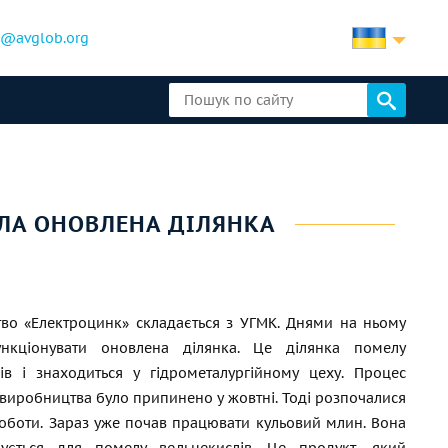
b@avglob.org
ЛА ОНОВЛЕНА ДІЛЯНКА
во «Електроцинк» складається з УГМК. Днями на ньому
нкціонувати оновлена ділянка. Це ділянка помелу
ів і знаходиться у гідрометалургійному цеху. Процес
виробництва було припинено у жовтні. Тоді розпочалися
оботи. Зараз уже почав працювати кульовий млин. Вона