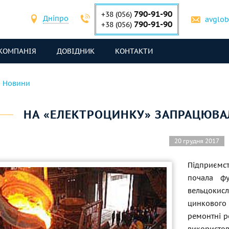
790-91-90
+38 (056)
Дніпро
avglo
790-91-90
+38 (056)
КОМПАНІЯ
ДОВІДНИК
КОНТАКТИ
Новини
НА «ЕЛЕКТРОЦИНКУ» ЗАПРАЦЮВА
20 грудня 2017
Підприємст
почала фу
вельцокисл
цинкового 
ремонтні р