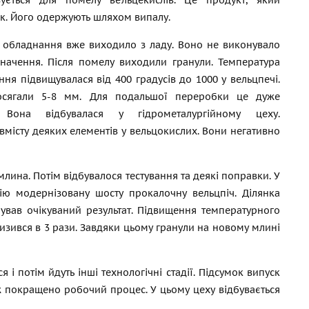
вується для помелу вельцекислів. Це продукт, який
нк. Його одержують шляхом випалу.
 обладнання вже виходило з ладу. Воно не виконувало
начення. Після помелу виходили гранули. Температура
ня підвищувалася від 400 градусів до 1000 у вельцпечі.
осягали 5-8 мм. Для подальшої переробки це дуже
. Вона відбувалася у гідрометалургійному цеху.
вмісту деяких елементів у вельцокислих. Вони негативно
ина. Потім відбувалося тестування та деякі поправки. У
ію модернізовану шосту прокалочну вельцпіч. Ділянка
ував очікуваний результат. Підвищення температурного
изився в 3 рази. Завдяки цьому гранули на новому млині
 потім йдуть інші технологічні стадії. Підсумок випуск
ож покращено робочий процес. У цьому цеху відбувається