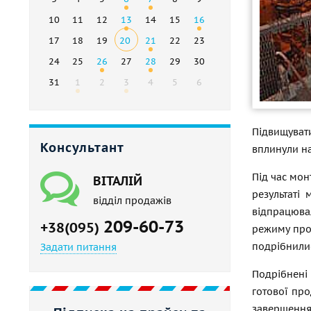
10
11
12
13
14
15
16
17
18
19
20
21
22
23
24
25
26
27
28
29
30
31
1
2
3
4
5
6
Підвищувати
Консультант
вплинули на
Під час мон
ВІТАЛІЙ
результаті
відділ продажів
відпрацюва
209-60-73
+38(095)
режиму прок
подрібнилис
Задати питання
Подрібнені 
готової про
завершення