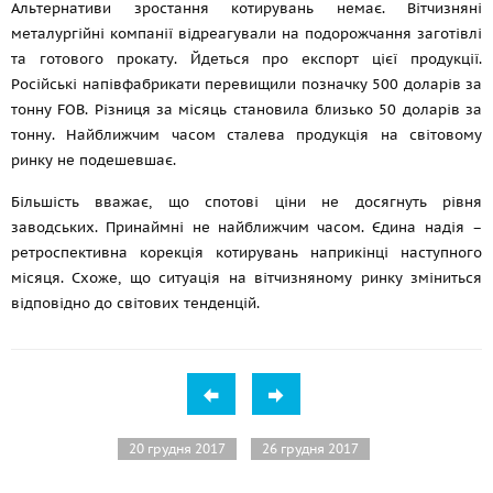
Альтернативи зростання котирувань немає. Вітчизняні
металургійні компанії відреагували на подорожчання заготівлі
та готового прокату. Йдеться про експорт цієї продукції.
Російські напівфабрикати перевищили позначку 500 доларів за
тонну FOB. Різниця за місяць становила близько 50 доларів за
тонну. Найближчим часом сталева продукція на світовому
ринку не подешевшає.
Більшість вважає, що спотові ціни не досягнуть рівня
заводських. Принаймні не найближчим часом. Єдина надія –
ретроспективна корекція котирувань наприкінці наступного
місяця. Схоже, що ситуація на вітчизняному ринку зміниться
відповідно до світових тенденцій.
20 грудня 2017
26 грудня 2017