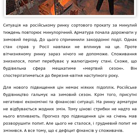
Ситуація на російському ринку сортового прокату за минулий
тиждень повторює минулорічний. Арматура почала дорожчати у
зимовий період. До цього спричинили закордонні події. Однак
стан справ у Росії навпаки не вплинув на це. Проте
вітчизняному ринку зараз нічого не допоможе. Споживання
знизилося, попит перебуває у жалюгідному стані. Схоже, що
будівельна сфера мешкатиме «мертвий сезон». Він
спостерігатиметься до березня-квітня наступного року.
Для нового підвищення цін немає ніяких підоплік. Російське
будівництво гальмує на зимовий сезон. Крім того, присутні
негативні економічні та фінансові ситуації. На ринку арматури
не відбувається жодних змін. Тому цінові стрибки не надто на
нього впливають. Прогноз про підвищення цін на січень мав
розворушити попит. Але цього не сталося, і грудневий попит не
змінився. А все тому, що є дефіцит фінансів у споживачів.