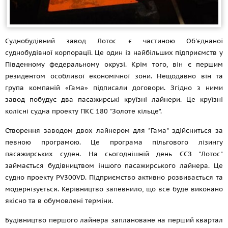
Суднобудівний завод Лотос є частиною Об'єднаної
суднобудівної корпорації. Це один із найбільших підприємств у
Південному федеральному окрузі. Крім того, він є першим
резидентом особливої економічної зони. Нещодавно він та
група компаній «Гама» підписали договори. Згідно з ними
завод побудує два пасажирські круїзні лайнери. Це круїзні
колісні судна проекту ПКС 180 "Золоте кільце".
Створення заводом двох лайнером для "Гама" здійсниться за
певною програмою. Це програма пільгового лізингу
пасажирських суден. На сьогоднішній день ССЗ "Лотос"
займається будівництвом іншого пасажирського лайнера. Це
судно проекту PV300VD. Підприємство активно розвивається та
модернізується. Керівництво запевнило, що все буде виконано
якісно та в обумовлені терміни.
Будівництво першого лайнера заплановане на перший квартал