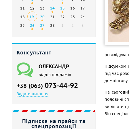
11
12
13
14
15
16
17
18
19
20
21
22
23
24
25
26
27
28
1
2
3
Консультант
розслідуван
ОЛЕКСАНДР
Підсумком 
під час роз
відділ продажів
демпінгову 
073-44-92
+38 (063)
На сьогодн
Задати питання
половині сп
вирішити це
Він спеціал
Підписка на прайси та
спецпропозиції