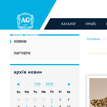
КАТАЛОГ
ПРАЙС
Головна
НОВИНИ
ПАРТНЕРИ
архів новин
Feb
2018
Su
Mo
Tu
We
Th
Fr
Sa
28
29
30
31
1
2
3
4
5
6
7
8
9
10