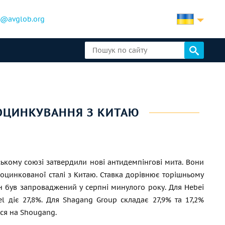
b@avglob.org
 ОЦИНКУВАННЯ З КИТАЮ
ькому союзі затвердили нові антидемпінгові мита. Вони
 оцинкованої сталі з Китаю. Ставка дорівнює торішньому
ін був запроваджений у серпні минулого року. Для Hebei
el діє 27,8%. Для Shagang Group складає 27,9% та 17,2%
я на Shougang.