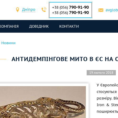
790-91-90
+38 (056)
Дніпро
avglo
790-91-90
+38 (056)
КОМПАНІЯ
ДОВІДНИК
КОНТАКТИ
Новини
АНТИДЕМПІНГОВЕ МИТО В ЄС НА
19 лютого 2018
У Європейс
стосуються
розміру. В
Iron & Ste
поширюєтьс