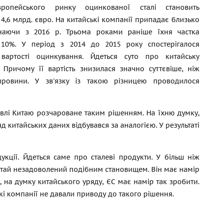
вропейського ринку оцинкованої сталі становить
4,6 млрд. євро. На китайські компанії припадає близько
наючи з 2016 р. Трьома роками раніше їхня частка
 10%. У період з 2014 до 2015 року спостерігалося
вартості оцинкування. Йдеться суто про китайську
 Причому її вартість знизилася значно суттєвіше, ніж
сировини. У зв'язку із такою різницею проводилося
івлі Китаю розчароване таким рішенням. На їхню думку,
д китайських даних відбувався за аналогією. У результаті
укції. Йдеться саме про сталеві продукти. У більш ніж
 Китай незадоволений подібним становищем. Він має намір
, на думку китайського уряду, ЄС має намір так зробити.
кі компанії не давали приводу до такого рішення.