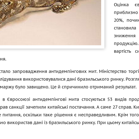
Оцінка є
приблизно 
20%, почи
становила
зниження 
продукцію.
вартість 
ня.
стало запровадження антидемпінгових мит. Міністерство торг
слідування використовувалися дані бразильського ринку. Розгля
маржу було завищено. Це й спричинило отриманий результат.
і в Євросоюзі антидемпінгові мита стосуються 53 видів прод
рав санкції зачепили китайські постачання. А саме 27 справ.
 питання, оскільки таке рішення є несправедливим. Крім того
ьно використав дані із бразильського ринку. При цьому китайсь