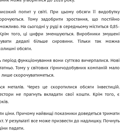
зник може утворитися до 2026 року.
исокий попит у світі. При цьому обсяги її видобутку
корочуються. Тому задобрити зростання, що постійно
можливо. На сьогодні у руді в середньому міститься 0,85-
 Крім того, ці цифри зменшуються. Виробники змушені
вувати дедалі більше сировини. Тільки так можна
колишні обсяги.
сь період функціонування вони суттєво вичерпалися. Нові
татньо. Тому у світових гірничодобувних компаній мало
ів лише скорочуватиметься.
 металів. Через це скоротилися обсяги інвестицій.
естори не прагнуть вкладати свої кошти. Крім того, є
ків.
ити ціни. Причому найвищі показники доведеться тримати
ект. У результаті все може призвести до надлишку. Почнуть
ціни падати.