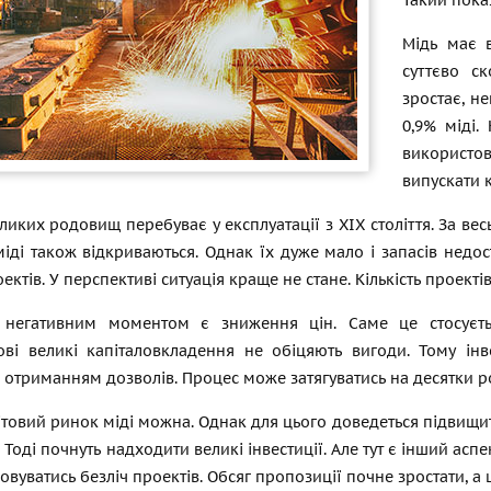
Такий пока
Мідь має в
суттєво с
зростає, не
0,9% міді.
використо
випускати 
еликих родовищ перебуває у експлуатації з ХIX століття. За ве
ді також відкриваються. Однак їх дуже мало і запасів недос
ектів. У перспективі ситуація краще не стане. Кількість проект
егативним моментом є зниження цін. Саме це стосується
ові великі капіталовкладення не обіцяють вигоди. Тому інв
 отриманням дозволів. Процес може затягуватись на десятки ро
ітовий ринок міді можна. Однак для цього доведеться підвищ
. Тоді почнуть надходити великі інвестиції. Але тут є інший асп
зовуватись безліч проектів. Обсяг пропозиції почне зростати, а 