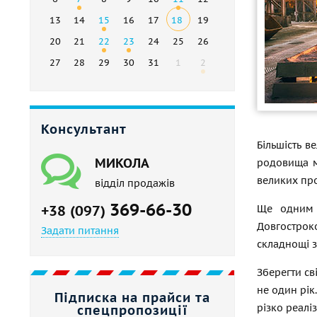
13
14
15
16
17
18
19
20
21
22
23
24
25
26
27
28
29
30
31
1
2
Консультант
Більшість в
МИКОЛА
родовища мі
великих про
відділ продажів
369-66-30
+38 (097)
Ще одним н
Довгострок
Задати питання
складнощі з
Зберегти св
не один рік
Підписка на прайси та
різко реалі
спецпропозиції