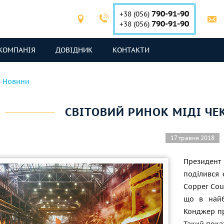
790-91-90
+38 (056)
790-91-90
+38 (056)
КОМПАНІЯ
ДОВІДНИК
КОНТАКТИ
Новини
СВІТОВИЙ РИНОК МІДІ ЧЕ
17 травня 2018
Президент
поділився 
Copper Coun
що в найб
Конджер пр