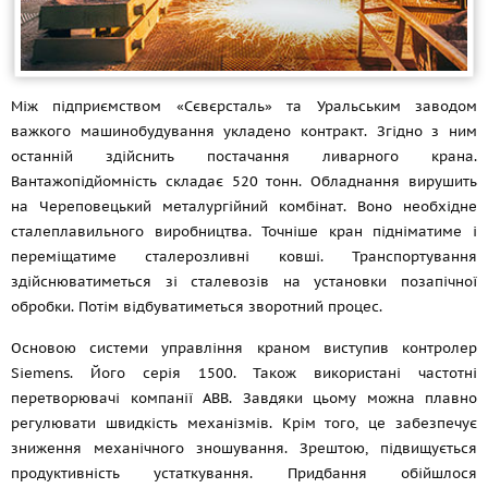
Між підприємством «Сєвєрсталь» та Уральським заводом
важкого машинобудування укладено контракт. Згідно з ним
останній здійснить постачання ливарного крана.
Вантажопідйомність складає 520 тонн. Обладнання вирушить
на Череповецький металургійний комбінат. Воно необхідне
сталеплавильного виробництва. Точніше кран підніматиме і
переміщатиме сталерозливні ковші. Транспортування
здійснюватиметься зі сталевозів на установки позапічної
обробки. Потім відбуватиметься зворотний процес.
Основою системи управління краном виступив контролер
Siemens. Його серія 1500. Також використані частотні
перетворювачі компанії АВВ. Завдяки цьому можна плавно
регулювати швидкість механізмів. Крім того, це забезпечує
зниження механічного зношування. Зрештою, підвищується
продуктивність устаткування. Придбання обійшлося