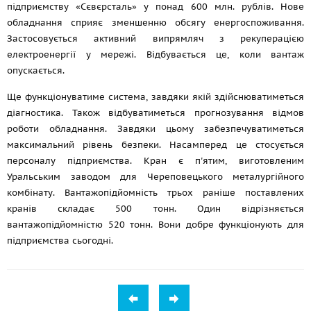
підприємству «Сєвєрсталь» у понад 600 млн. рублів. Нове
обладнання сприяє зменшенню обсягу енергоспоживання.
Застосовується активний випрямляч з рекуперацією
електроенергії у мережі. Відбувається це, коли вантаж
опускається.
Ще функціонуватиме система, завдяки якій здійснюватиметься
діагностика. Також відбуватиметься прогнозування відмов
роботи обладнання. Завдяки цьому забезпечуватиметься
максимальний рівень безпеки. Насамперед це стосується
персоналу підприємства. Кран є п'ятим, виготовленим
Уральським заводом для Череповецького металургійного
комбінату. Вантажопідйомність трьох раніше поставлених
кранів складає 500 тонн. Один відрізняється
вантажопідйомністю 520 тонн. Вони добре функціонують для
підприємства сьогодні.