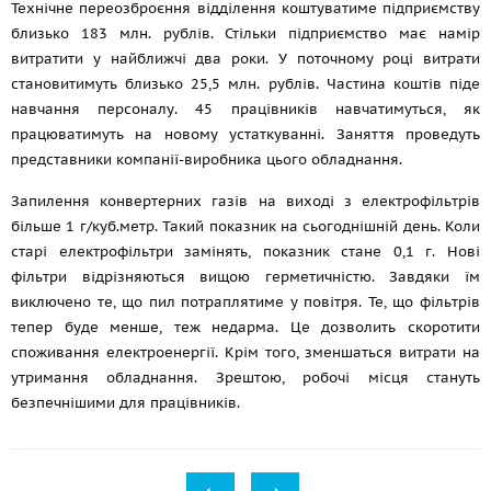
Технічне переозброєння відділення коштуватиме підприємству
близько 183 млн. рублів. Стільки підприємство має намір
витратити у найближчі два роки. У поточному році витрати
становитимуть близько 25,5 млн. рублів. Частина коштів піде
навчання персоналу. 45 працівників навчатимуться, як
працюватимуть на новому устаткуванні. Заняття проведуть
представники компанії-виробника цього обладнання.
Запилення конвертерних газів на виході з електрофільтрів
більше 1 г/куб.метр. Такий показник на сьогоднішній день. Коли
старі електрофільтри замінять, показник стане 0,1 г. Нові
фільтри відрізняються вищою герметичністю. Завдяки їм
виключено те, що пил потраплятиме у повітря. Те, що фільтрів
тепер буде менше, теж недарма. Це дозволить скоротити
споживання електроенергії. Крім того, зменшаться витрати на
утримання обладнання. Зрештою, робочі місця стануть
безпечнішими для працівників.