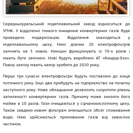
Середньоуральський мідеплавильний завод відноситься до
УГМК. У відділенні тонкого очищення конвертерних газів буде
проведено модернізацію. Відділення знаходиться у
мідеплавильному цеху. Нині діючих 20 електрофільтрів
замінять на 5 нових. Нинішні функціонують із 70-х років і
мають бути замінені. Нові будуть вироблені АТ «Кондор-Еко».
Повну заміну мають намір зробити до 2020 року.
Перші три сучасні електрофільтри будуть поставлені до кінця
поточного року. Інші два прибудуть на підприємство на початку
наступного року. Нове обладнання дозволить скоротити рівень
запиленості конвертерних газів. Причому може знизити його
майже в 10 разів. Гази очищаються у сірчанокислотному цеху.
Також завдяки новим фільтрам зменшиться обсяг споживання
води. Нею здійснюється промивання газів від завислих
частинок.