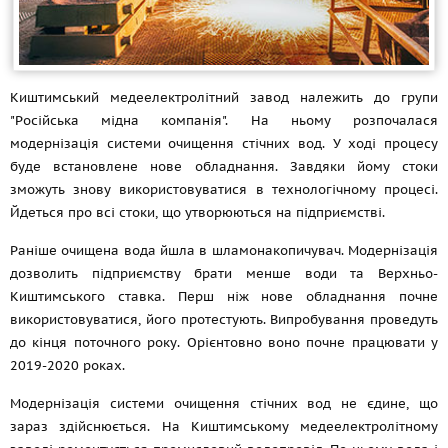
Киштимський медеелектролітний завод належить до групи
"Російська мідна компанія". На ньому розпочалася
модернізація системи очищення стічних вод. У ході процесу
буде встановлене нове обладнання. Завдяки йому стоки
зможуть знову використовуватися в технологічному процесі.
Йдеться про всі стоки, що утворюються на підприємстві.
Раніше очищена вода йшла в шламонакопичувач. Модернізація
дозволить підприємству брати менше води та Верхньо-
Киштимського ставка. Перш ніж нове обладнання почне
використовуватися, його протестують. Випробування проведуть
до кінця поточного року. Орієнтовно воно почне працювати у
2019-2020 роках.
Модернізація системи очищення стічних вод не єдине, що
зараз здійснюється. На Киштимському медеелектролітному