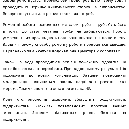
заводі ремонтується промисловий водопровід. По ньому вода і
проходить із Верхньо-Киштимського ставка на підприємство.
Використовується для різних технічних потреб.
Ремонтні роботи проводяться методом труба в трубі. Суть його
в тому, що старі металеві труби не забираються. Просто
усередині них прокладають нові. Вони виконані із поліетилену.
Завдяки такому способу ремонту роботи проводяться швидше.
Паралельно замінюється водонапірна арматура у колодязях.
Також на воді проводиться ревізія пожежних гідрантів. Їх
потрібно ретельно перевірити. При задовільному результаті їх
підключать до нових комунікацій. Завдяки повноцінній
модернізації підвищиться рівень надійності роботи всієї
мережі. Таким чином, знизиться ризик аварій.
Крім того, оновлення дозволить збільшити продуктивність
підприємства. Кількість позапланових простоїв значно
зменшиться. Загалом підвищиться рівень безпеки на
підприємстві.