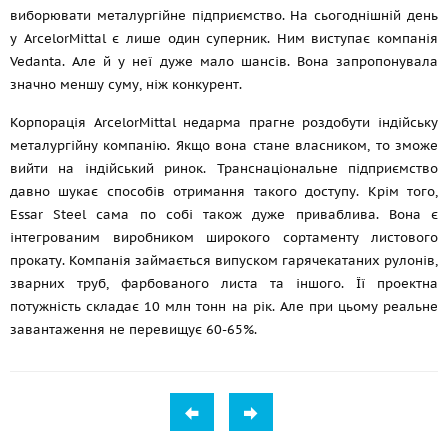
виборювати металургійне підприємство. На сьогоднішній день
у ArcelorMittal є лише один суперник. Ним виступає компанія
Vedanta. Але й у неї дуже мало шансів. Вона запропонувала
значно меншу суму, ніж конкурент.
Корпорація ArcelorMittal недарма прагне роздобути індійську
металургійну компанію. Якщо вона стане власником, то зможе
вийти на індійський ринок. Транснаціональне підприємство
давно шукає способів отримання такого доступу. Крім того,
Essar Steel сама по собі також дуже приваблива. Вона є
інтегрованим виробником широкого сортаменту листового
прокату. Компанія займається випуском гарячекатаних рулонів,
зварних труб, фарбованого листа та іншого. Її проектна
потужність складає 10 млн тонн на рік. Але при цьому реальне
завантаження не перевищує 60-65%.