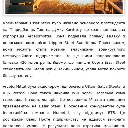
Кредиторами Essar Steel було названо основного претендента
на її придбання. Так, на думку Комітету, це транснаціональна
корпорація ArcelorMittal. Вона подавала спільну заявку з
японською компанією Nippon Steel Sumitomo. Таким чином,
вони можуть стати новими власниками збанкрутілого
металургійного підприємства. За це ними запропоновано
близько 420 млрд рупій. Відомо, що нинішні борги Essar Steel
становлять 490 млрд рупій. Таким чином, угода може покрити
більшу частину.
ArcelorMittal була акціонером підприємств Uttam Galva Steels та
KSS Petron. Вона також накрила їхні борги. Загальна сума
становила 1 млрд. доларів. Це дозволило їй стати головним
претендентом на Essar Steel. Її основним конкурентом була
інвестиційна компанія Numetal, яку підтримує ВТБ. Це
російський банк. Проте підприємству не вдалося виконати
поставлені умови. У результаті вона втратила можливість