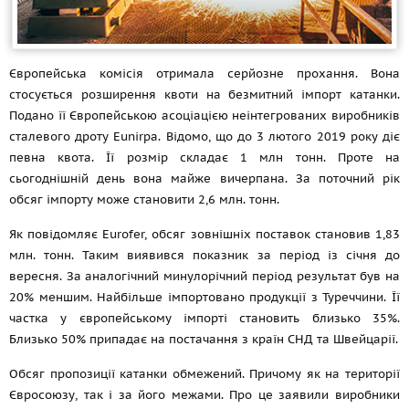
Європейська комісія отримала серйозне прохання. Вона
стосується розширення квоти на безмитний імпорт катанки.
Подано її Європейською асоціацією неінтегрованих виробників
сталевого дроту Eunirpa. Відомо, що до 3 лютого 2019 року діє
певна квота. Її розмір складає 1 млн тонн. Проте на
сьогоднішній день вона майже вичерпана. За поточний рік
обсяг імпорту може становити 2,6 млн. тонн.
Як повідомляє Eurofer, обсяг зовнішніх поставок становив 1,83
млн. тонн. Таким виявився показник за період із січня до
вересня. За аналогічний минулорічний період результат був на
20% меншим. Найбільше імпортовано продукції з Туреччини. Її
частка у європейському імпорті становить близько 35%.
Близько 50% припадає на постачання з країн СНД та Швейцарії.
Обсяг пропозиції катанки обмежений. Причому як на території
Євросоюзу, так і за його межами. Про це заявили виробники