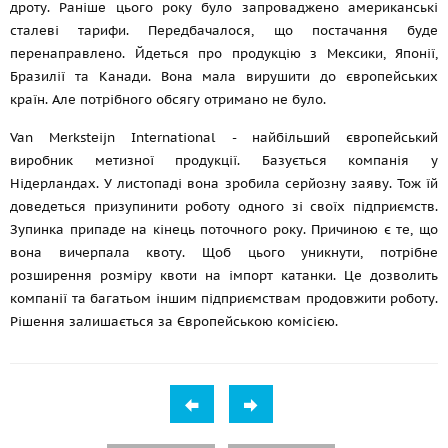
дроту. Раніше цього року було запроваджено американські
сталеві тарифи. Передбачалося, що постачання буде
перенаправлено. Йдеться про продукцію з Мексики, Японії,
Бразилії та Канади. Вона мала вирушити до європейських
країн. Але потрібного обсягу отримано не було.
Van Merksteijn International - найбільший європейський
виробник метизної продукції. Базується компанія у
Нідерландах. У листопаді вона зробила серйозну заяву. Тож їй
доведеться призупинити роботу одного зі своїх підприємств.
Зупинка припаде на кінець поточного року. Причиною є те, що
вона вичерпала квоту. Щоб цього уникнути, потрібне
розширення розміру квоти на імпорт катанки. Це дозволить
компанії та багатьом іншим підприємствам продовжити роботу.
Рішення залишається за Європейською комісією.