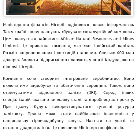
Міністерство фінансів Нігерії поділилося новою інформацією.
Так у країні знову планують збудувати металургійний комплекс.
Цим планується зайнятися African Natural Resources and Mines
Limited. Це приватна компанія, яка має індійський капітал.
Розмір запропонованих інвестицій становить близько 600 млн
доларів. Зводити підприємство планують у штаті Кадуна, що на
півночі Нігерії.
Компанія хоче створити інтегроване виробництво. Воно
включатиме видобуток та збагачення сировини. Також воно
отримуватиме відновлене залізо (DRI). Серед інших
спеціалізацій вказано виплавку сталі та виробництво прокату.
При цьому будуть використовуватися тутешні ресурси
залізняку. Проект може стати найбільшою інвестицією у
національну гірничодобувну галузь. Мається на увазі за
останнє двадцятиліття. Це пояснило Міністерство фінансів.