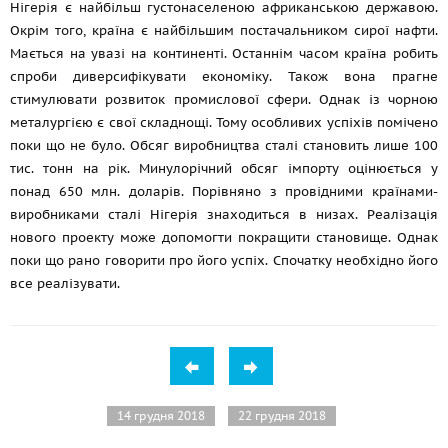
Нігерія є найбільш густонаселеною африканською державою.
Окрім того, країна є найбільшим постачальником сирої нафти.
Мається на увазі на континенті. Останнім часом країна робить
спроби диверсифікувати економіку. Також вона прагне
стимулювати розвиток промислової сфери. Однак із чорною
металургією є свої складнощі. Тому особливих успіхів помічено
поки що не було. Обсяг виробництва сталі становить лише 100
тис. тонн на рік. Минулорічний обсяг імпорту оцінюється у
понад 650 млн. доларів. Порівняно з провідними країнами-
виробниками сталі Нігерія знаходиться в низах. Реалізація
нового проекту може допомогти покращити становище. Однак
поки що рано говорити про його успіх. Спочатку необхідно його
все реалізувати.
14 грудня 2018
22 грудня 2018