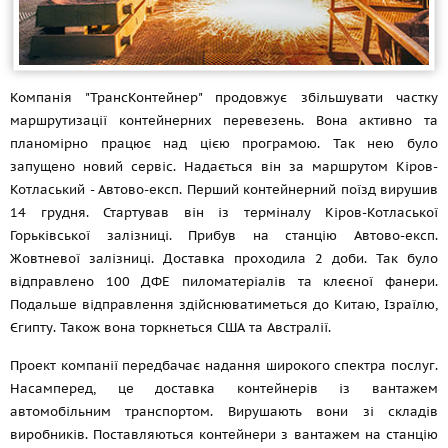
Компанія "ТрансКонтейнер" продовжує збільшувати частку
маршрутизації контейнерних перевезень. Вона активно та
планомірно працює над цією програмою. Так нею було
запущено новий сервіс. Надається він за маршрутом Кіров-
Котласький - Автово-експ. Перший контейнерний поїзд вирушив
14 грудня. Стартував він із терміналу Кіров-Котласької
Горьківської залізниці. Прибув на станцію Автово-експ.
Жовтневої залізниці. Доставка проходила 2 доби. Так було
відправлено 100 ДФЕ пиломатеріалів та клеєної фанери.
Подальше відправлення здійснюватиметься до Китаю, Ізраїлю,
Єгипту. Також вона торкнеться США та Австралії.
Проект компанії передбачає надання широкого спектра послуг.
Насамперед, це доставка контейнерів із вантажем
автомобільним транспортом. Вирушають вони зі складів
виробників. Поставляються контейнери з вантажем на станцію