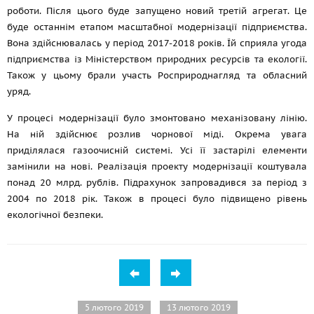
роботи. Після цього буде запущено новий третій агрегат. Це
буде останнім етапом масштабної модернізації підприємства.
Вона здійснювалась у період 2017-2018 років. Їй сприяла угода
підприємства із Міністерством природних ресурсів та екології.
Також у цьому брали участь Росприроднагляд та обласний
уряд.
У процесі модернізації було змонтовано механізовану лінію.
На ній здійснює розлив чорнової міді. Окрема увага
приділялася газоочисній системі. Усі її застарілі елементи
замінили на нові. Реалізація проекту модернізації коштувала
понад 20 млрд. рублів. Підрахунок запровадився за період з
2004 по 2018 рік. Також в процесі було підвищено рівень
екологічної безпеки.
5 лютого 2019
13 лютого 2019