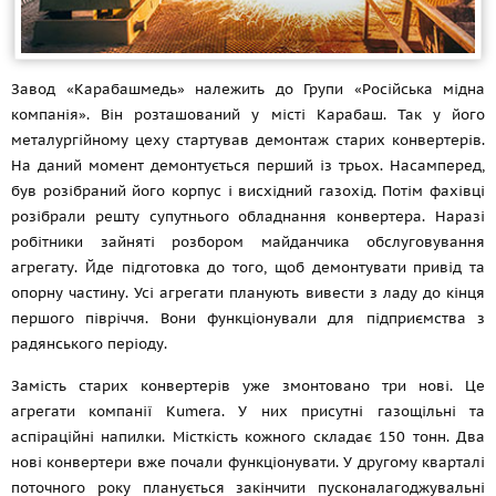
Завод «Карабашмедь» належить до Групи «Російська мідна
компанія». Він розташований у місті Карабаш. Так у його
металургійному цеху стартував демонтаж старих конвертерів.
На даний момент демонтується перший із трьох. Насамперед,
був розібраний його корпус і висхідний газохід. Потім фахівці
розібрали решту супутнього обладнання конвертера. Наразі
робітники зайняті розбором майданчика обслуговування
агрегату. Йде підготовка до того, щоб демонтувати привід та
опорну частину. Усі агрегати планують вивести з ладу до кінця
першого півріччя. Вони функціонували для підприємства з
радянського періоду.
Замість старих конвертерів уже змонтовано три нові. Це
агрегати компанії Kumera. У них присутні газощільні та
аспіраційні напилки. Місткість кожного складає 150 тонн. Два
нові конвертери вже почали функціонувати. У другому кварталі
поточного року планується закінчити пусконалагоджувальні