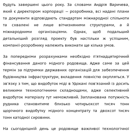
будуть завершені цього року. За словами Андрія Варичева,
який є директором корпорації — розробника, всі надані плани
та документи відповідають стандартам міжнародної спільноти
та схвалені не лише вітчизняними структурами, а й
міжнародними організаціями. Однак, щоб подальший
детальніший розгляд проекту був настільки ж успішним,
компанії-розробнику належить виконати ще кілька умов.
За попередніми розрахунками необхідно п'ятнадцятирічний
фінансування даного мідного родовища. Адже саме за цей
термін за підтримки державних організацій для забезпечення
будівництва інфраструктури, вкладення повністю окупляться. У
зв'язку з тим, що видобуток міді в Удокані пов'язаний із досить
великими технологічними складнощами, адже селективний
видобуток матеріалу тут неможливий. Запланована потужність
рудника становитиме близько чотирьохсот тисяч тонн
щорічного видобутку мідного концентрату та двохсот тисяч
тонн катодної сировини.
На сьогоднішній день це родовище важливої технологічної