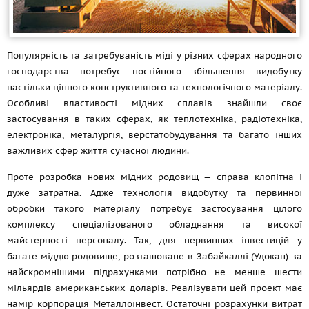
Популярність та затребуваність міді у різних сферах народного
господарства потребує постійного збільшення видобутку
настільки цінного конструктивного та технологічного матеріалу.
Особливі властивості мідних сплавів знайшли своє
застосування в таких сферах, як теплотехніка, радіотехніка,
електроніка, металургія, верстатобудування та багато інших
важливих сфер життя сучасної людини.
Проте розробка нових мідних родовищ — справа клопітна і
дуже затратна. Адже технологія видобутку та первинної
обробки такого матеріалу потребує застосування цілого
комплексу спеціалізованого обладнання та високої
майстерності персоналу. Так, для первинних інвестицій у
багате міддю родовище, розташоване в Забайкаллі (Удокан) за
найскромнішими підрахунками потрібно не менше шести
мільярдів американських доларів. Реалізувати цей проект має
намір корпорація Металлоінвест. Остаточні розрахунки витрат