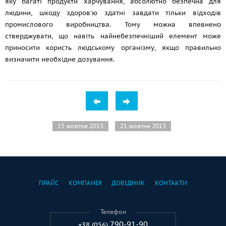
яку багаті продукти харчування, абсолютно безпечна для
людини, шкоду здоров'ю здатні завдати тільки відходів
промислового виробництва. Тому можна впевнено
стверджувати, що навіть найнебезпечніший елемент може
приносити користь людському організму, якщо правильно
визначити необхідне дозування.
15 жовтня 2013
21 жовтня 2013
ПРАЙС
КОМПАНІЯ
ДОВІДНИК
КОНТАКТИ
Телефон
790-91-90
+38 (056)