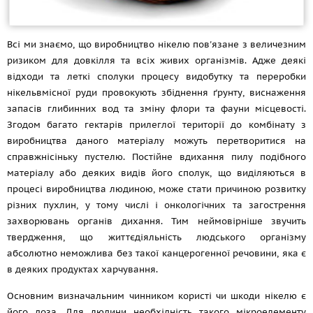
Всі ми знаємо, що виробництво нікелю пов'язане з величезним
ризиком для довкілля та всіх живих організмів. Адже деякі
відходи та леткі сполуки процесу видобутку та переробки
нікельвмісної руди провокують збіднення ґрунту, виснаження
запасів глибинних вод та зміну флори та фауни місцевості.
Згодом багато гектарів прилеглої території до комбінату з
виробництва даного матеріалу можуть перетворитися на
справжнісіньку пустелю. Постійне вдихання пилу подібного
матеріалу або деяких видів його сполук, що виділяються в
процесі виробництва людиною, може стати причиною розвитку
різних пухлин, у тому числі і онкологічних та загострення
захворювань органів дихання. Тим неймовірніше звучить
твердження, що життєдіяльність людського організму
абсолютно неможлива без такої канцерогенної речовини, яка є
в деяких продуктах харчування.
Основним визначальним чинником користі чи шкоди нікелю є
його доза. Для людини необхідність такого мікроелементу