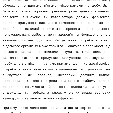
обмежена тридцятьма п'ятьма мікрограмами на добу. Як і
багатьох інших корисних речовин роль даного хімічного
елемента визначено як каталізатора деяких ферментів.
Завдяки присутності важливого компонента відповідні хімічні
реакції та важливі енергетичні процеси життєдіяльності
прискорюються, забезпечуючи здоров'я та функціональність
важливих систем. До речі обґрунтована потреба в нікелі
людського організму може трохи змінюватися в залежності від
кількості заліза, що надходить туди ж. При збільшенні
залізистої частки в продуктах харчування, збільшується і
необхідність у нікелі і, навпаки, при зменшенні кількості заліза,
потреба в його незмінному компаньйоні та супутнику теж
знижується. Як правило, нікелевий дефіцит цілком
перекривається їжею, і потреби додаткового прийому подібної
речовини немає. У достатній кількості нікелева частка присутня
у шоколаді та горіхах, а також у різних видах зернових
культур, гороху, деяких овочах та фруктах.
Причому варто додатково зазначити, що та форма нікелю, на