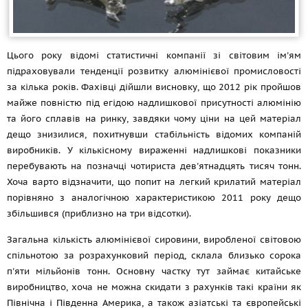
Цього року відомі статистичні компанії зі світовим ім'ям
підраховували тенденції розвитку алюмінієвої промисловості
за кілька років. Фахівці дійшли висновку, що 2012 рік пройшов
майже повністю під егідою надлишкової присутності алюмінію
та його сплавів на ринку, завдяки чому ціни на цей матеріал
дещо знизилися, похитнувши стабільність відомих компаній
виробників. У кількісному вираженні надлишкові показники
перебувають на позначці чотириста дев'ятнадцять тисяч тонн.
Хоча варто відзначити, що попит на легкий крилатий матеріал
порівняно з аналогічною характеристикою 2011 року дещо
збільшився (приблизно на три відсотки).
Загальна кількість алюмінієвої сировини, виробленої світовою
спільнотою за розрахунковий період, склала близько сорока
п'яти мільйонів тонн. Основну частку тут займає китайське
виробництво, хоча не можна скидати з рахунків такі країни як
Північна і Південна Америка, а також азіатські та європейські