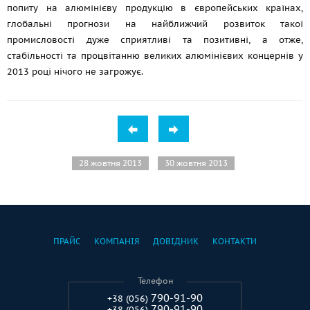
попиту на алюмінієву продукцію в європейських країнах,
глобальні прогнози на найближчий розвиток такої
промисловості дуже сприятливі та позитивні, а отже,
стабільності та процвітанню великих алюмінієвих концернів у
2013 році нічого не загрожує.
28 жовтня 2013
30 жовтня 2013
ПРАЙС
КОМПАНІЯ
ДОВІДНИК
КОНТАКТИ
Телефон
790-91-90
+38 (056)
790-91-90
+38 (056)