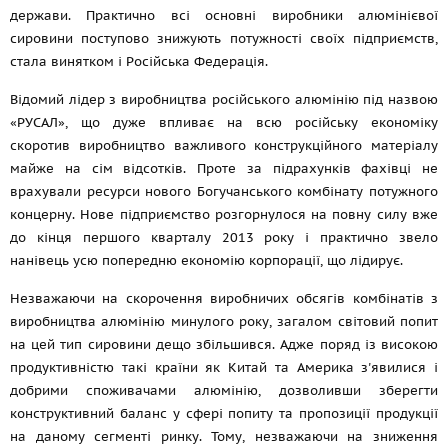
держави. Практично всі основні виробники алюмінієвої
сировини поступово знижують потужності своїх підприємств,
стала винятком і Російська Федерація.
Відомий лідер з виробництва російського алюмінію під назвою
«РУСАЛ», що дуже впливає на всю російську економіку
скоротив виробництво важливого конструкційного матеріалу
майже на сім відсотків. Проте за підрахунків фахівці не
врахували ресурси нового Богучанського комбінату потужного
концерну. Нове підприємство розгорнулося на повну силу вже
до кінця першого кварталу 2013 року і практично звело
нанівець усю попередню економію корпорації, що лідирує.
Незважаючи на скорочення виробничих обсягів комбінатів з
виробництва алюмінію минулого року, загалом світовий попит
на цей тип сировини дещо збільшився. Адже поряд із високою
продуктивністю такі країни як Китай та Америка з'явилися і
добрими споживачами алюмінію, дозволивши зберегти
конструктивний баланс у сфері попиту та пропозиції продукції
на даному сегменті ринку. Тому, незважаючи на зниження