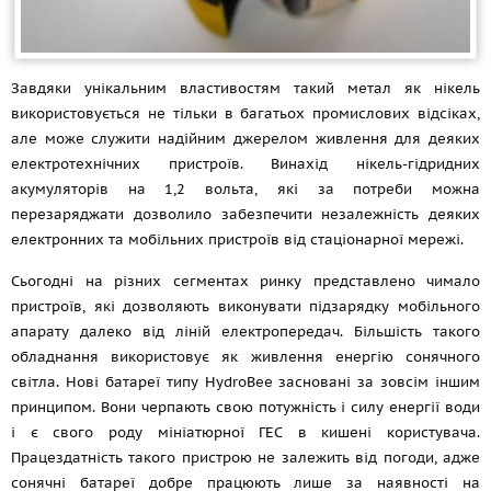
Завдяки унікальним властивостям такий метал як нікель
використовується не тільки в багатьох промислових відсіках,
але може служити надійним джерелом живлення для деяких
електротехнічних пристроїв. Винахід нікель-гідридних
акумуляторів на 1,2 вольта, які за потреби можна
перезаряджати дозволило забезпечити незалежність деяких
електронних та мобільних пристроїв від стаціонарної мережі.
Сьогодні на різних сегментах ринку представлено чимало
пристроїв, які дозволяють виконувати підзарядку мобільного
апарату далеко від ліній електропередач. Більшість такого
обладнання використовує як живлення енергію сонячного
світла. Нові батареї типу HydroBee засновані за зовсім іншим
принципом. Вони черпають свою потужність і силу енергії води
і є свого роду мініатюрної ГЕС в кишені користувача.
Працездатність такого пристрою не залежить від погоди, адже
сонячні батареї добре працюють лише за наявності на