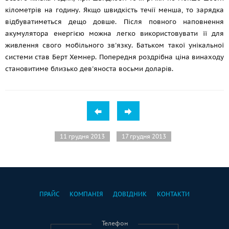
кілометрів на годину. Якщо швидкість течії менша, то зарядка
відбуватиметься дещо довше. Після повного наповнення
акумулятора енергією можна легко використовувати її для
живлення свого мобільного зв'язку. Батьком такої унікальної
системи став Берт Хемнер. Попередня роздрібна ціна винаходу
становитиме близько дев'яноста восьми доларів.
11 грудня 2013
17 грудня 2013
ПРАЙС
КОМПАНІЯ
ДОВІДНИК
КОНТАКТИ
Телефон