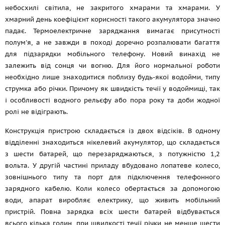
небосхилі світила, не закритого хмарами та хмарами. У
хмарний день коефіцієнт корисності такого акумулятора значно
падає. Термоелектричне заряджання вимагає присутності
полум'я, а не завжди в поході доречно розпалювати багаття
для підзарядки мобільного телефону. Новий винахід не
залежить від сонця чи вогню. Для його нормальної роботи
необхідно лише знаходитися поблизу будь-якої водойми, типу
струмка або річки. Причому як швидкість течії у водоймищі, так
і особливості водного рельєфу або пора року та доби жодної
ролі не відіграють.
Конструкція пристрою складається із двох відсіків. В одному
відділенні знаходиться нікелевий акумулятор, що складається
з шести батарей, що перезаряджаються, з потужністю 1,2
вольта. У другій частині приладу вбудовано лопатеве колесо,
зовнішнього типу та порт для підключення телефонного
зарядного кабелю. Коли колесо обертається за допомогою
води, апарат виробляє електрику, що живить мобільний
пристрій. Повна зарядка всіх шести батарей відбувається
всього кілька годин, при швидкості течії річки не менше шести