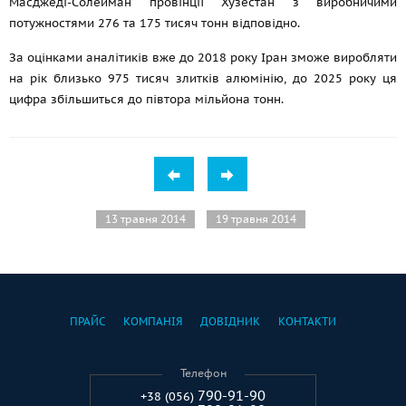
Масджеді-Солейман провінції Хузестан з виробничими
потужностями 276 та 175 тисяч тонн відповідно.
За оцінками аналітиків вже до 2018 року Іран зможе виробляти
на рік близько 975 тисяч злитків алюмінію, до 2025 року ця
цифра збільшиться до півтора мільйона тонн.
13 травня 2014
19 травня 2014
ПРАЙС
КОМПАНІЯ
ДОВІДНИК
КОНТАКТИ
Телефон
790-91-90
+38 (056)