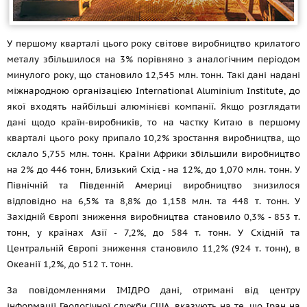
У першому кварталі цього року світове виробництво крилатого
металу збільшилося на 3% порівняно з аналогічним періодом
минулого року, що становило 12,545 млн. тонн. Такі дані надані
міжнародною організацією International Aluminium Institute, до
якої входять найбільші алюмінієві компанії. Якщо розглядати
дані щодо країн-виробників, то на частку Китаю в першому
кварталі цього року припало 10,2% зростання виробництва, що
склало 5,755 млн. тонн. Країни Африки збільшили виробництво
на 2% до 446 тонн, Близький Схід - на 12%, до 1,070 млн. тонн. У
Північній та Південній Америці виробництво знизилося
відповідно на 6,5% та 8,8% до 1,158 млн. та 448 т. тонн. У
Західній Європі зниження виробництва становило 0,3% - 853 т.
тонн, у країнах Азії - 7,2%, до 584 т. тонн. У Східній та
Центральній Європі зниження становило 11,2% (924 т. тонн), в
Океанії 1,2%, до 512 т. тонн.
За повідомленнями ІМІДРО дані, отримані від центру
інформації Геологічної служби США, вказують на те, що Іран на