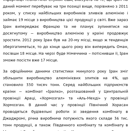
даний момент перебуває на три позиції вище, порівняно з 2011
роком, у списку найбільших виробників зливків алюмінію і
займає 19 місце з виробництва цієї продукції у світі. Вже зараз
Іран випереджає Францію та не планує зупинятися на
досягнутому — виробництво алюмінію у країні продовжує
зростати. 2012 року Іран був на 20-му місці, якщо ж тенденція
зберігатиметься, то до кінця цього року він випередить Оман,
посівши 18 місце. На черзі буде Німеччина – потіснивши її, Іран
зможе посісти вже 17 місце.
За офіційними даними статистики минулого року Іран зміг
збільшити виробництво алюмінієвих злитків на 4%, що
становило 350 тисяч тонн. Серед найбільших підприємств
країни — комбінат «Іралко», розташований у Центральній
провінції Араці, «Хормозгал» та «Аль-Мехді» у провінції
Хормозган. В даний час у провінції Північний Хорасан
проводяться будівельні роботи зі зведення комбінату в
Джаджромі, річна виробнича потужність якого складе 36 тис.
тонн продукції, а також Південного комбінату та комбінату в