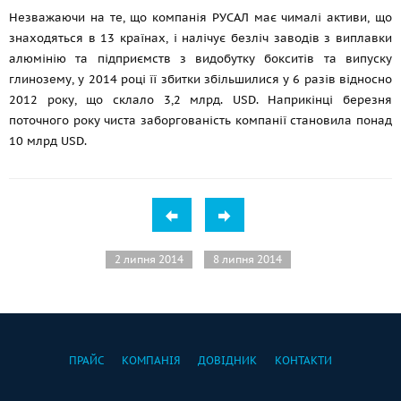
Незважаючи на те, що компанія РУСАЛ має чималі активи, що
знаходяться в 13 країнах, і налічує безліч заводів з виплавки
алюмінію та підприємств з видобутку бокситів та випуску
глинозему, у 2014 році її збитки збільшилися у 6 разів відносно
2012 року, що склало 3,2 млрд. USD. Наприкінці березня
поточного року чиста заборгованість компанії становила понад
10 млрд USD.
2 липня 2014
8 липня 2014
ПРАЙС
КОМПАНІЯ
ДОВІДНИК
КОНТАКТИ