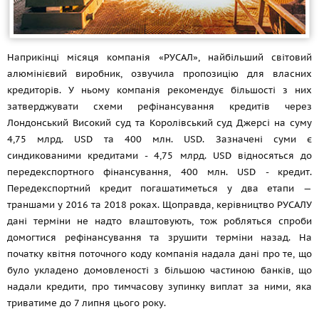
Наприкінці місяця компанія «РУСАЛ», найбільший світовий
алюмінієвий виробник, озвучила пропозицію для власних
кредиторів. У ньому компанія рекомендує більшості з них
затверджувати схеми рефінансування кредитів через
Лондонський Високий суд та Королівський суд Джерсі на суму
4,75 млрд. USD та 400 млн. USD. Зазначені суми є
синдикованими кредитами - 4,75 млрд. USD відносяться до
передекспортного фінансування, 400 млн. USD - кредит.
Передекспортний кредит погашатиметься у два етапи —
траншами у 2016 та 2018 роках. Щоправда, керівництво РУСАЛУ
дані терміни не надто влаштовують, тож робляться спроби
домогтися рефінансування та зрушити терміни назад. На
початку квітня поточного коду компанія надала дані про те, що
було укладено домовленості з більшою частиною банків, що
надали кредити, про тимчасову зупинку виплат за ними, яка
триватиме до 7 липня цього року.