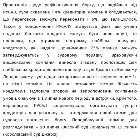
Пропозиція щодо рефінансування боргу, що надійшла від
РУСАЛ, була схвалена 94% кредиторів, компанія сподівається,
що переговори зможуть переконати і 6%, що залишилися.
Також у повідомленні РУСАЛУ згадується факт, що умови
наданих банками кредитів можуть бути переглянуті, та
поправки, що отримали підтримку найбільш значущих
кредиторів, які надали щонайменше 75% позики, можуть
затверджуватись у судовому порядку. Враховуючи
вищесказане, компанія винесла згадану пропозицію для
найбільших кредиторів щодо виступу в суді Джерсі та Високому
Лондонському суді щодо заморозки виплат із перенесенням їх
на пізні терміни. На кінець поточного місяця більшість
кредиторів відповіла згодою на запропоновані компанією
умови, очікуючи з 1 липня нового періоду відстрочки. Крім того,
керівництво РУСАЛ запропонувало організувати зустріч
кредиторів для розгляду та затвердження нової схеми для
судового погашення боргу. Передбачувані терміни для
розгляду заяв – 10 липня (Високий суд Лондона) та 15 липня
(Королівський суд Джерсі).