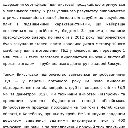
одержання сертифікації для листової продукції, що отримується
з липецького слябу. У разі успішного результату підприємство
отримає можливість повної відмови від зарубіжних закупівель
плит з підвищеними характеристиками, що найкраще
позначиться на російському бюджеті. За даними, наданими
прес-службою заводу, починаючи з 2012 року підприємством
було закуплено сталеві плити Новолипецького металургійного
комбінату для виготовлення ТБД у кількості, що перевищує 1
млн. тонн. З такої заготовки виробляється широкий листовий
прокат, а згодом — труби великого діаметру на заводі Виксун.
Також Виксунське підприємство займається випробуваннями
ТБД — у березні поточного року їм було винесено
підтвердження про відповідність труб із товщиною стінки 36,5
мм та діаметром 812,8 мм технічним вимогам «Газпрому» та
проектним умовам будівництва станції «Російська».
Випробування продукції проходили на полігоні в Челябінській
області, в Копейську, при цьому труби ВМЗ зі штучно завданим
дефектом виявилися здатними витримувати тиск у 400
атмосфер, що більше за передбачений робочий тиск практично