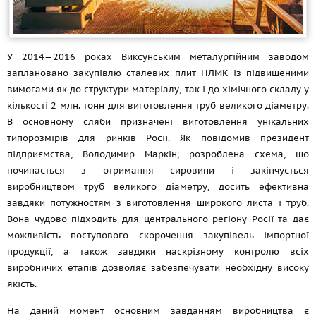
У 2014—2016 роках Виксунським металургійним заводом
заплановано закупівлю сталевих плит НЛМК із підвищеними
вимогами як до структури матеріалу, так і до хімічного складу у
кількості 2 млн. тонн для виготовлення труб великого діаметру.
В основному сляби призначені виготовлення унікальних
типорозмірів для ринків Росії. Як повідомив президент
підприємства, Володимир Маркін, розроблена схема, що
починається з отримання сировини і закінчується
виробництвом труб великого діаметру, досить ефективна
завдяки потужностям з виготовлення широкого листа і труб.
Вона чудово підходить для центрального регіону Росії та дає
можливість поступового скорочення закупівель імпортної
продукції, а також завдяки наскрізному контролю всіх
виробничих етапів дозволяє забезпечувати необхідну високу
якість.
На даний момент основним завданням виробництва є