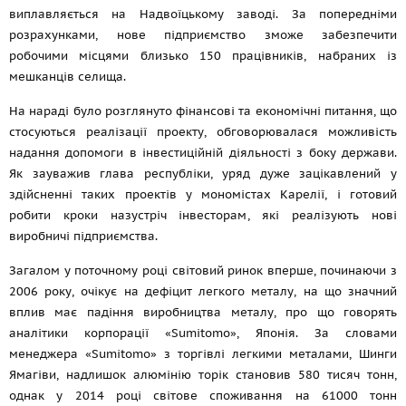
виплавляється на Надвоїцькому заводі. За попередніми
розрахунками, нове підприємство зможе забезпечити
робочими місцями близько 150 працівників, набраних із
мешканців селища.
На нараді було розглянуто фінансові та економічні питання, що
стосуються реалізації проекту, обговорювалася можливість
надання допомоги в інвестиційній діяльності з боку держави.
Як зауважив глава республіки, уряд дуже зацікавлений у
здійсненні таких проектів у мономістах Карелії, і готовий
робити кроки назустріч інвесторам, які реалізують нові
виробничі підприємства.
Загалом у поточному році світовий ринок вперше, починаючи з
2006 року, очікує на дефіцит легкого металу, на що значний
вплив має падіння виробництва металу, про що говорять
аналітики корпорації «Sumitomo», Японія. За словами
менеджера «Sumitomo» з торгівлі легкими металами, Шинги
Ямагіви, надлишок алюмінію торік становив 580 тисяч тонн,
однак у 2014 році світове споживання на 61000 тонн