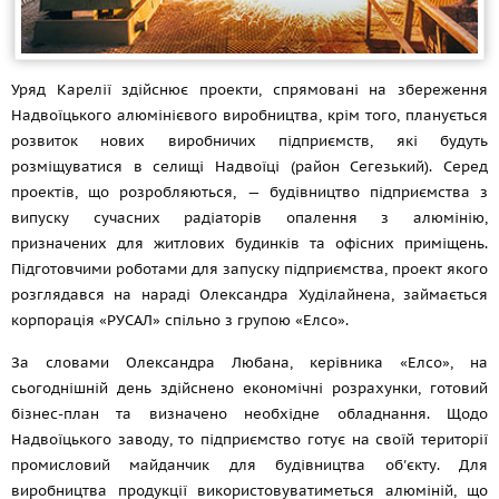
Уряд Карелії здійснює проекти, спрямовані на збереження
Надвоїцького алюмінієвого виробництва, крім того, планується
розвиток нових виробничих підприємств, які будуть
розміщуватися в селищі Надвоїці (район Сегезький). Серед
проектів, що розробляються, — будівництво підприємства з
випуску сучасних радіаторів опалення з алюмінію,
призначених для житлових будинків та офісних приміщень.
Підготовчими роботами для запуску підприємства, проект якого
розглядався на нараді Олександра Худілайнена, займається
корпорація «РУСАЛ» спільно з групою «Елсо».
За словами Олександра Любана, керівника «Елсо», на
сьогоднішній день здійснено економічні розрахунки, готовий
бізнес-план та визначено необхідне обладнання. Щодо
Надвоїцького заводу, то підприємство готує на своїй території
промисловий майданчик для будівництва об'єкту. Для
виробництва продукції використовуватиметься алюміній, що