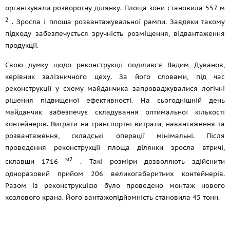
організували розворотну ділянку. Площа зони становила 557 м
2
. Зросла і площа розвантажувальної рампи. Завдяки такому
підходу забезпечується зручність розміщення, відвантаження
продукції.
Свою думку щодо реконструкції поділився Вадим Дуванов,
керівник залізничного цеху. За його словами, під час
реконструкції у схему майданчика запроваджувалися логічні
рішення підвищеної ефективності. На сьогоднішній день
майданчик забезпечує складування оптимальної кількості
контейнерів. Витрати на транспортні витрати, навантаження та
розвантаження, складські операції мінімальні. Після
проведення реконструкції площа ділянки зросла втричі,
м2
склавши 1716
. Такі розміри дозволяють здійснити
одноразовий прийом 206 великогабаритних контейнерів.
Разом із реконструкцією було проведено монтаж нового
козлового крана. Його вантажопідйомність становила 45 тонн.