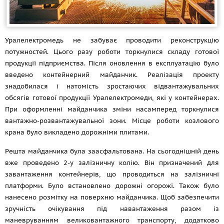
Уралелектромедь не забуває проводити реконструкцію
потужностей. Цього разу роботи торкнулися складу готової
продукції підприємства. Після оновлення в експлуатацію було
введено контейнерний майданчик. Реалізація проекту
знадобилася і натомість зростаючих відвантажувальних
обсягів готової продукції Уралелектромеди, які у контейнерах.
При оформленні майданчика зміни насамперед торкнулися
вантажно-розвантажувальної зони. Місце роботи козлового
крана було викладено дорожніми плитами.
Решта майданчика була заасфальтована. На сьогоднішній день
вже проведено 2-у залізничну колію. Він призначений для
завантаження контейнерів, що проводиться на залізничні
платформи. Було встановлено дорожні огорожі. Також було
нанесено розмітку на поверхню майданчика. Щоб забезпечити
зручність очікування під навантаження разом із
маневруванням великовантажного транспорту, додатково