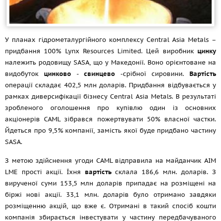
У планах гідрометалургійного комплексу Central Asia Metals –
придбання 100% Lynx Resources Limited. Цей виробник
цинку
належить родовищу SASA, що у Македонії. Воно орієнтоване на
видобуток
цинково
-
свинцево
-срібної сировини.
Вартість
операції складає 402,5 млн доларів. Придбання відбувається у
рамках диверсифікації бізнесу Central Asia Metals. В результаті
зробленого оголошення про купівлю один із основних
акціонерів CAML зібрався пожертвувати 50% власної частки.
Йдеться про 9,5% компанії, замість якої буде придбано частину
SASA.
З метою здійснення угоди CAML відправила на майданчик AIM
LME прості акції. Їхня
вартість
склала 186,6 млн. доларів. З
вирученої суми 153,5 млн доларів припадає на розміщені на
біржі нові акції. 33,1 млн. доларів було отримано завдяки
розміщенню акцій, що вже є. Отримані в такий спосіб кошти
компанія збирається інвестувати у частину передбачуваного