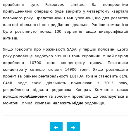
придбання Lynx Resources Limited. За попередніми
припущеннями операцію буде закрито у четвертому кварталі
поточного року. Представники CAML упевнені, що для розвитку
власної діяльності це придбання ідеальне. Раніше компанією
було розглянуто понад 100 варіантів щодо диверсифікації
активів.
Якщо говорити про можливості SASA, у першій половині цього
року родовище видобуло 391 000 тонн сировини. У цей період
вироблено 10700 тонн концентрату цинку. Показники
концентрату свинцю склали 14900 тонн. Якщо розглядати
проект за рівнем рентабельності EBITDA, то він становить 61%.
CAML веде свою діяльність починаючи з 2012 року,
розробляючи відвали родовища Конірат. Компанія також
володіє
молібденовим
та золотим проектом, що реалізується в
Монголії. У Чилі компанії належить
мідне
родовище.