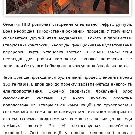
Омський НПЗ розпочав створення спеціальної інфраструктури.
Вона необхідна використання основних процесів. У тому числі
складається другий етап модернізації всього підприємства.
Створювані конструкції необхідні функціонування устаткування
переробки нафти. Установка зветься ЕЛОУ-АВТ. Також вони
необхідні для роботи комплексу глибокої переробки. Не
залишили без уваги і обладнання коксування (уповільненого).
Територія, де проводитися будівельний процес становить понад
150 гектарів. Відповідно до проекту забезпечується енерго- та
електропостачання. Окремо зводиться локальний блок
смолоскипної системи. До нього входить оборотне
водопостачання. Створюються комунікаційні та трубопровідні
системи між цехами. Вони насичуються технічним повітрям та
азотом. Окремо зводитиметься комплекс для очищення води
хімічним шляхом. За неї застосовується іонообмінна
технологія. Свої інвестиції у проект модернізації внесла