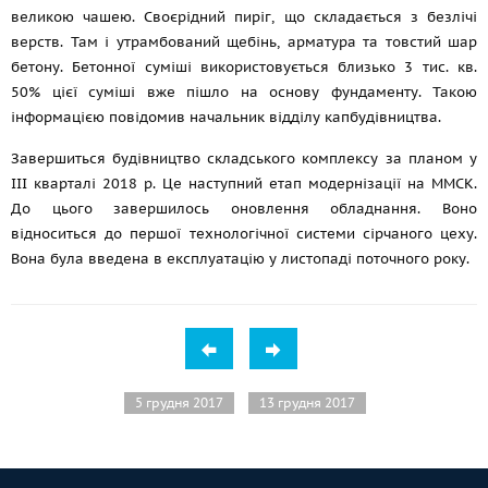
великою чашею. Своєрідний пиріг, що складається з безлічі
верств. Там і утрамбований щебінь, арматура та товстий шар
бетону. Бетонної суміші використовується близько 3 тис. кв.
50% цієї суміші вже пішло на основу фундаменту. Такою
інформацією повідомив начальник відділу капбудівництва.
Завершиться будівництво складського комплексу за планом у
ІІІ кварталі 2018 р. Це наступний етап модернізації на ММСК.
До цього завершилось оновлення обладнання. Воно
відноситься до першої технологічної системи сірчаного цеху.
Вона була введена в експлуатацію у листопаді поточного року.
5 грудня 2017
13 грудня 2017