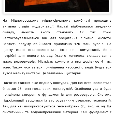
На Мідногорському мідно-сірчаному комбінаті проходить
активна стадія модернізації. Наразі відбувається зведення
складу, ємність якого становить 12 тис. тонн.
Застосовуватиметься він для зберігання сірчаної кислоти.
Вартість задуму обійшлася приблизно 420 млн. рублів. На
цьому етапі встановлюються інженерні комунікації. Вони
потрібні для нового складу. Усього комплекс складається з
трьох резервуарів. Місткість кожного з них дорівнює 4 тис.
тонн. Також монтується приміщення насосної станції. Будується
вузол наливу цистерн. Це залізничні цистерни.
Насосна станція вже видно у контурах. Для неї встановлюється
близько 25 тонн металевих конструкцій. Особлива увага буде
приділена створенню фундаментів для резервуарів. Система
гідроізоляції зводиться із застосуванням сучасних технологій.
Так, для неї використовуються геомембрани (2,5 тис. кв. м). Це
синтетичний та водонепроникний матеріал. Сам фундамент є