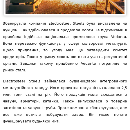
Збанкрутіла компанія Electrosteel Steels була виставлена на
аукціоні. Так здійснювався її продаж за борги. За підсумками її
придбала індійська національна промислова група Vedanta.
Вона переважно функціонує у сфері кольорової металургії.
Щодо придбання, то угоду має ще затвердити комітет
кредиторів. Також у цьому мають ще взяти участь регулятивні
органи. Завдяки такому придбанню Vedanta потрапляє на
ринок сталі.
Electrosteel Steels займалася будівництвом інтегрованого
металургійного заводу. Його проектна потужність складала 2,5
млн. тонн сталі на рік. Його продукція мала складатися з
чавуну, арматури, катанки. Також випускалася б товарна
заготівля та чавунні труби. Проте компанія збанкрутувала, але
все вже встигла побудувати завод. Він може почати
функціонувати будь-якої миті.