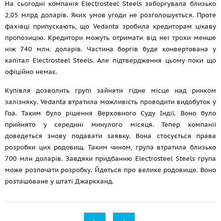
На сьогодні компанія Electrosteel Steels заборгувала близько
2,05 млрд доларів. Яких умов угоди не розголошується. Проте
фахівці припускають, що Vedanta зробила кредиторам цікаву
пропозицію. Кредитори можуть отримати від неї трохи менше
ніж 740 млн. доларів. Частина боргів буде конвертована у
капітал Electrosteel Steels. Але підтвердження цьому поки що
офіційно немає.
Купівля дозволить групі зайняти гідне місце над ринком
залізняку. Vedanta втратила можливість проводити видобуток у
Гоа. Таким було рішення Верховного Суду Індії. Воно було
прийнято у середині минулого місяця. Тепер компанії
доведеться знову подавати заявку. Вона стосується права
розробки цих родовищ. Таким чином, група втратила близько
700 млн доларів. Завдяки придбанню Electrosteel Steels група
може розпочати розробку. Йдеться про велике родовище. Воно
розташоване у штаті Джаркханд.