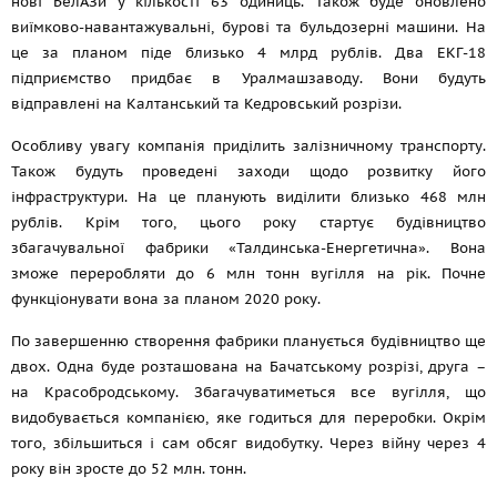
нові БелАЗи у кількості 63 одиниць. Також буде оновлено
виїмково-навантажувальні, бурові та бульдозерні машини. На
це за планом піде близько 4 млрд рублів. Два ЕКГ-18
підприємство придбає в Уралмашзаводу. Вони будуть
відправлені на Калтанський та Кедровський розрізи.
Особливу увагу компанія приділить залізничному транспорту.
Також будуть проведені заходи щодо розвитку його
інфраструктури. На це планують виділити близько 468 млн
рублів. Крім того, цього року стартує будівництво
збагачувальної фабрики «Талдинська-Енергетична». Вона
зможе переробляти до 6 млн тонн вугілля на рік. Почне
функціонувати вона за планом 2020 року.
По завершенню створення фабрики планується будівництво ще
двох. Одна буде розташована на Бачатському розрізі, друга –
на Красобродському. Збагачуватиметься все вугілля, що
видобувається компанією, яке годиться для переробки. Окрім
того, збільшиться і сам обсяг видобутку. Через війну через 4
року він зросте до 52 млн. тонн.