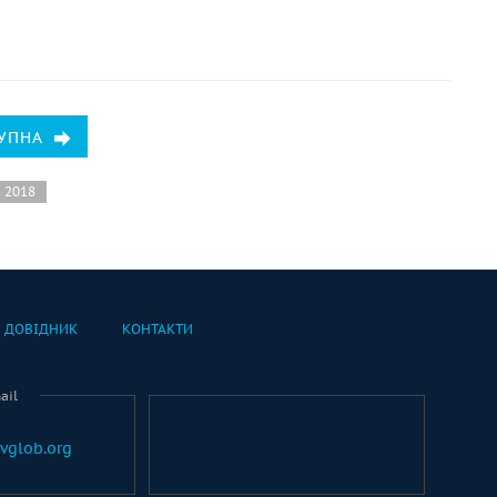
УПНА
я 2018
ДОВІДНИК
КОНТАКТИ
ail
vglob.org