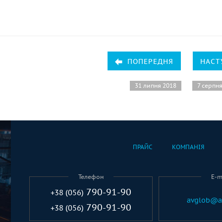
ПОПЕРЕДНЯ
НАСТ
31 липня 2018
7 серпн
ПРАЙС
КОМПАНІЯ
Телефон
E-m
790-91-90
+38 (056)
avglob@a
790-91-90
+38 (056)