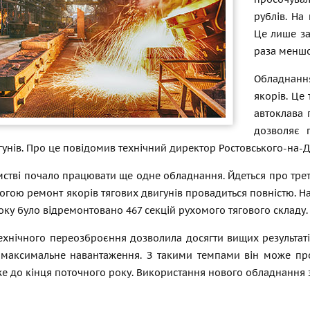
рублів. На
Це лише за
раза менш
Обладнанн
якорів. Це
автоклава 
дозволяє 
унів. Про це повідомив технічний директор Ростовського-на-
стві почало працювати ще одне обладнання. Йдеться про трет
гою ремонт якорів тягових двигунів провадиться повністю. Н
ку було відремонтовано 467 секцій рухомого тягового складу.
хнічного переозброєння дозволила досягти вищих результатів
максимальне навантаження. З такими темпами він може про
же до кінця поточного року. Використання нового обладнання