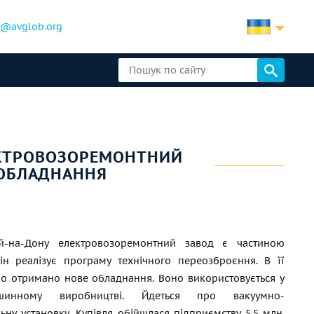
b@avglob.org
ЕКТРОВОЗОРЕМОНТНИЙ
 ОБЛАДНАННЯ
ий-на-Дону електровозоремонтний завод є частиною
ін реалізує програму технічного переозброєння. В її
о отримано нове обладнання. Воно використовується у
ашинному виробництві. Йдеться про вакуумно-
ьну установку. Купівля обійшлася підприємству 5,5 млн.