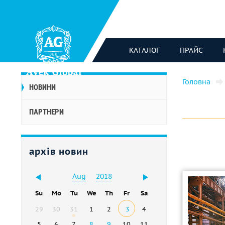
КАТАЛОГ
ПРАЙС
Головна
НОВИНИ
ПАРТНЕРИ
архів новин
Aug
2018
Su
Mo
Tu
We
Th
Fr
Sa
29
30
31
1
2
3
4
5
6
7
8
9
10
11