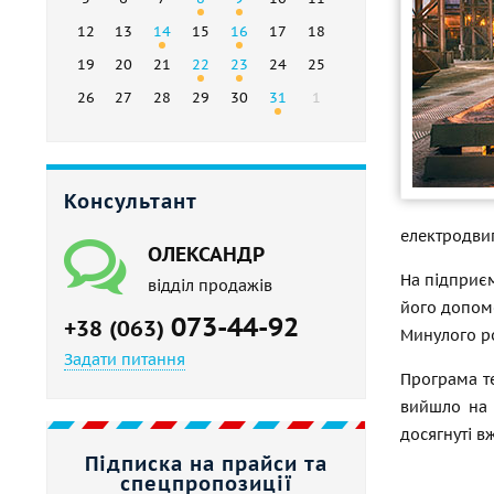
12
13
14
15
16
17
18
19
20
21
22
23
24
25
26
27
28
29
30
31
1
Консультант
електродвиг
ОЛЕКСАНДР
На підприєм
відділ продажів
його допомо
073-44-92
+38 (063)
Минулого ро
Задати питання
Програма те
вийшло на 
досягнуті в
Підписка на прайси та
спецпропозиції