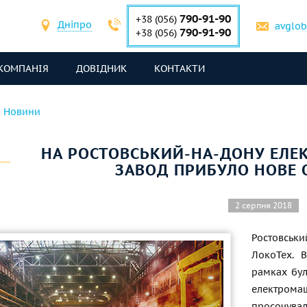
790-91-90
+38 (056)
Дніпро
avglo
790-91-90
+38 (056)
КОМПАНІЯ
ДОВІДНИК
КОНТАКТИ
Новини
НА РОСТОВСЬКИЙ-НА-ДОНУ ЕЛ
ЗАВОД ПРИБУЛО НОВЕ
2 серпня 2018
Ростовськ
ЛокоТех. В
рамках бул
електром
просочувал