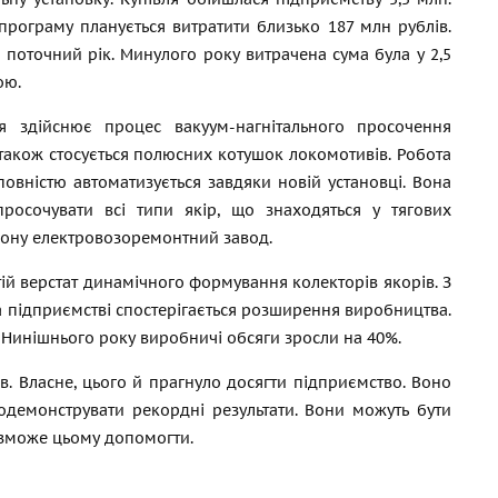
 програму планується витратити близько 187 млн рублів.
 поточний рік. Минулого року витрачена сума була у 2,5
ою.
я здійснює процес вакуум-нагнітального просочення
 також стосується полюсних котушок локомотивів. Робота
повністю автоматизується завдяки новій установці. Вона
просочувати всі типи якір, що знаходяться у тягових
Дону електровозоремонтний завод.
ій верстат динамічного формування колекторів якорів. З
а підприємстві спостерігається розширення виробництва.
 Нинішнього року виробничі обсяги зросли на 40%.
. Власне, цього й прагнуло досягти підприємство. Воно
демонструвати рекордні результати. Вони можуть бути
 зможе цьому допомогти.