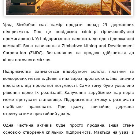
Уряд Зімбабве має намір продати понад 25 державних
підприємств. Про це повідомив міністр гірничодобувної
промисловості. Усі підприємства належать до однієї державної
компанії. Вона називається Zimbabwe Mining and Development
Corporation (ZMDC). Виставляння на продаж здійсниться до
кінця поточного місяця.
Підприємства займаються видобутком золота, платини та
кольорових металів. Деякі з них зараз простоюють. Інші значно
відстають від проектної потужності. Саме тому було ухвалено
рішення щодо їх реалізації. Залучення зарубіжних партнерів
може врятувати становище. Підприємства зможуть розпочати
стабільно працювати. При цьому, звичайно, держава
отримуватиме пристойний дохід.
Одна частина активів буде просто продана. Інша стане
основою створення спільних підприємств. Мається на увазі з