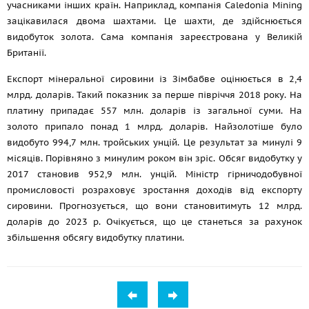
учасниками інших країн. Наприклад, компанія Caledonia Mining
зацікавилася двома шахтами. Це шахти, де здійснюється
видобуток золота. Сама компанія зареєстрована у Великій
Британії.
Експорт мінеральної сировини із Зімбабве оцінюється в 2,4
млрд. доларів. Такий показник за перше півріччя 2018 року. На
платину припадає 557 млн. доларів із загальної суми. На
золото припало понад 1 млрд. доларів. Найзолотіше було
видобуто 994,7 млн. тройських унцій. Це результат за минулі 9
місяців. Порівняно з минулим роком він зріс. Обсяг видобутку у
2017 становив 952,9 млн. унцій. Міністр гірничодобувної
промисловості розраховує зростання доходів від експорту
сировини. Прогнозується, що вони становитимуть 12 млрд.
доларів до 2023 р. Очікується, що це станеться за рахунок
збільшення обсягу видобутку платини.