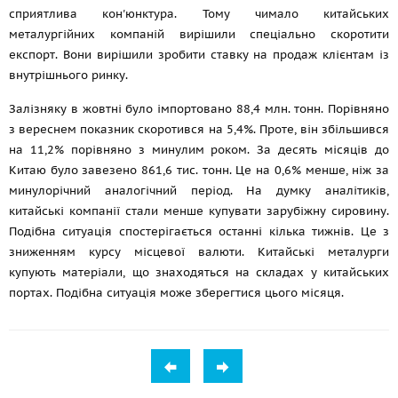
сприятлива кон'юнктура. Тому чимало китайських
металургійних компаній вирішили спеціально скоротити
експорт. Вони вирішили зробити ставку на продаж клієнтам із
внутрішнього ринку.
Залізняку в жовтні було імпортовано 88,4 млн. тонн. Порівняно
з вереснем показник скоротився на 5,4%. Проте, він збільшився
на 11,2% порівняно з минулим роком. За десять місяців до
Китаю було завезено 861,6 тис. тонн. Це на 0,6% менше, ніж за
минулорічний аналогічний період. На думку аналітиків,
китайські компанії стали менше купувати зарубіжну сировину.
Подібна ситуація спостерігається останні кілька тижнів. Це з
зниженням курсу місцевої валюти. Китайські металурги
купують матеріали, що знаходяться на складах у китайських
портах. Подібна ситуація може зберегтися цього місяця.