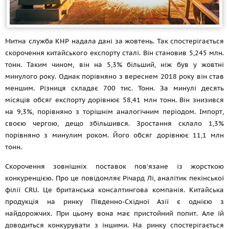
Митна служба КНР надала дані за жовтень. Так спостерігається
скорочення китайського експорту сталі. Він становив 5,245 млн.
тонн. Таким чином, він на 5,3% більший, ніж був у жовтні
минулого року. Однак порівняно з вереснем 2018 року він став
меншим. Різниця складає 700 тис. Тонн. За минулі десять
місяців обсяг експорту дорівнює 58,41 млн тонн. Він знизився
на 9,3%, порівняно з торішнім аналогічним періодом. Імпорт,
своєю чергою, дещо збільшився. Зростання склало 1,3%
порівняно з минулим роком. Його обсяг дорівнює 11,1 млн
тонн.
Скорочення зовнішніх поставок пов'язане із жорсткою
конкуренцією. Про це повідомляє Річард Лі, аналітик пекінської
філії CRU. Це британська консалтингова компанія. Китайська
продукція на ринку Південно-Східної Азії є однією з
найдорожчих. При цьому вона має пристойний попит. Але їй
доводиться конкурувати з іншими. На ринку спостерігається