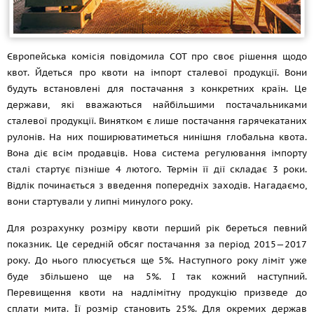
Європейська комісія повідомила СОТ про своє рішення щодо
квот. Йдеться про квоти на імпорт сталевої продукції. Вони
будуть встановлені для постачання з конкретних країн. Це
держави, які вважаються найбільшими постачальниками
сталевої продукції. Винятком є лише постачання гарячекатаних
рулонів. На них поширюватиметься нинішня глобальна квота.
Вона діє всім продавців. Нова система регулювання імпорту
сталі стартує пізніше 4 лютого. Термін її дії складає 3 роки.
Відлік починається з введення попередніх заходів. Нагадаємо,
вони стартували у липні минулого року.
Для розрахунку розміру квоти перший рік береться певний
показник. Це середній обсяг постачання за період 2015—2017
року. До нього плюсується ще 5%. Наступного року ліміт уже
буде збільшено ще на 5%. І так кожний наступний.
Перевищення квоти на надлімітну продукцію призведе до
сплати мита. Її розмір становить 25%. Для окремих держав