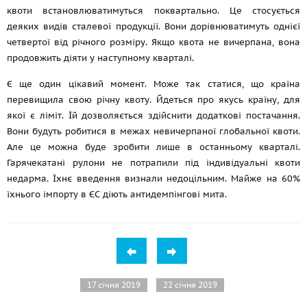
квоти встановлюватимуться поквартально. Це стосується
деяких видів сталевої продукції. Вони дорівнюватимуть однієї
четвертої від річного розміру. Якщо квота не вичерпана, вона
продовжить діяти у наступному кварталі.
Є ще один цікавий момент. Може так статися, що країна
перевищила свою річну квоту. Йдеться про якусь країну, для
якої є ліміт. Їй дозволяється здійснити додаткові постачання.
Вони будуть робитися в межах невичерпаної глобальної квоти.
Але це можна буде зробити лише в останньому кварталі.
Гарячекатані рулони не потрапили під індивідуальні квоти
недарма. Їхнє введення визнали недоцільним. Майже на 60%
їхнього імпорту в ЄС діють антидемпінгові мита.
17 січня 2019
22 січня 2019