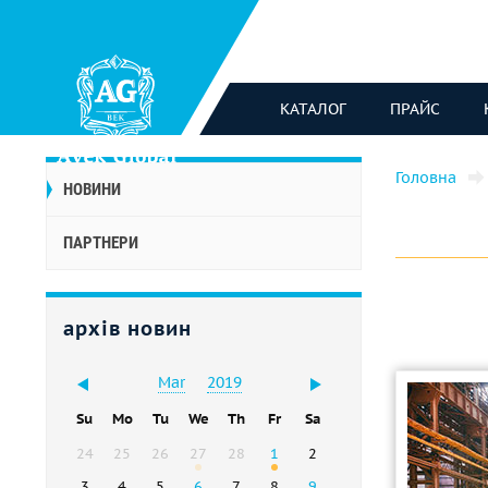
КАТАЛОГ
ПРАЙС
Головна
НОВИНИ
ПАРТНЕРИ
архів новин
Mar
2019
Su
Mo
Tu
We
Th
Fr
Sa
24
25
26
27
28
1
2
3
4
5
6
7
8
9