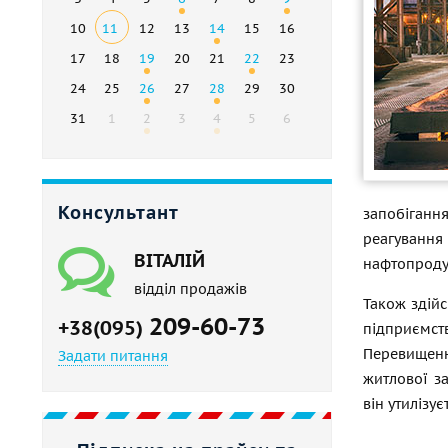
10
11
12
13
14
15
16
17
18
19
20
21
22
23
24
25
26
27
28
29
30
31
1
2
3
4
5
6
Консультант
запобіганн
реагуванн
ВІТАЛІЙ
нафтопродук
відділ продажів
Також здійс
209-60-73
+38(095)
підприємст
Перевищенн
Задати питання
житлової за
він утилізу