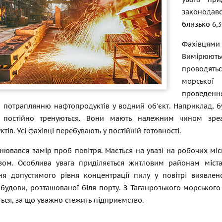
законодав
близько 6,3
Фахівцями 
Вимірюють
проводять
морської
проведення
я потраплянню нафтопродуктів у водний об'єкт. Наприклад, б
я постійно тренуються. Вони мають належним чином зреа
тів. Усі фахівці перебувають у постійній готовності.
нювався замір проб повітря. Мається на увазі на робочих міс
вом. Особлива увага приділяється житловим районам міста.
я допустимого рівня концентрації пилу у повітрі виявле
будови, розташованої біля порту. З Таганрозького морського 
ється, за що уважно стежить підприємство.