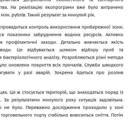
ства. На реалізацію екопрограми вже було витрачено
 млн. рублів. Такий результат за минулий рік.
провадиться контроль використання прибережної зони.
ся показники забруднення водних ресурсів. Активно
ся профілактичні заходи. Детально вивчається якість
 води. Це відбувається шляхом відбору проб та
 бактеріологічного аналізу. Розробляються різні методи
уло оновлено покриття всіх причалів. Служби швидкого
гувати у разі аварій. Зокрема йдеться про розлив
цях. Це ж стосується територій, що знаходяться поряд із
 За результатами минулого року ситуація задовільна.
но не було. Переважно дослідження проходили у зоні
торговельного порту стабільно вивозиться сміття. Потім