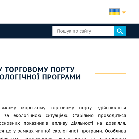
У ТОРГОВОМУ ПОРТУ
КОЛОГІЧНОЇ ПРОГРАМИ
озькому морському торговому порту здійснюється
г за екологічною ситуацією. Стабільно проводиться
основних показників впливу діяльності на довкілля.
ся це у рамках чинної екологічної програми. Особлива
діляється дотриманню екологічного та санітарного