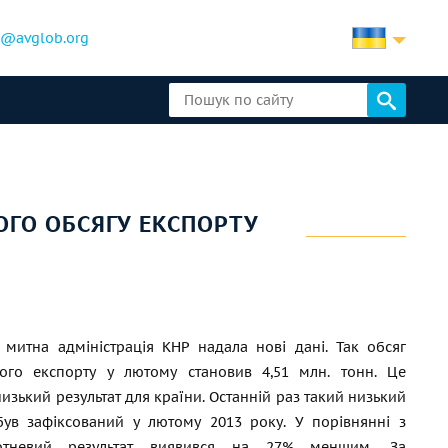
b@avglob.org
ОГО ОБСЯГУ ЕКСПОРТУ
 митна адміністрація КНР надала нові дані. Так обсяг
ного експорту у лютому становив 4,51 млн. тонн. Це
изький результат для країни. Останній раз такий низький
був зафіксований у лютому 2013 року. У порівнянні з
ютневий результат виявився на 27% меншим. За