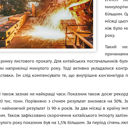
минулоріч
більшим. О
місяці цьог
ніж було м
року.
Такий ни
причинами
 ринку листового прокату. Для китайських постачальників бул
и наприкінці минулого року. Тоді активно укладалися контр
ставки. Їм слід компенсувати те, що внутрішня кон'юнктура 
і також зазнає не найкращі часи. Показник також досяг рекорд
0 тис. тонн. Порівняно з січнем результат знизився на 30%. 
 найнижчий результат із 90-х років. За два місяці в країну і
им. Також зафіксовано скорочення китайського імпорту залізня
лого року показник був на 1,5% більшим. За період січень-лют