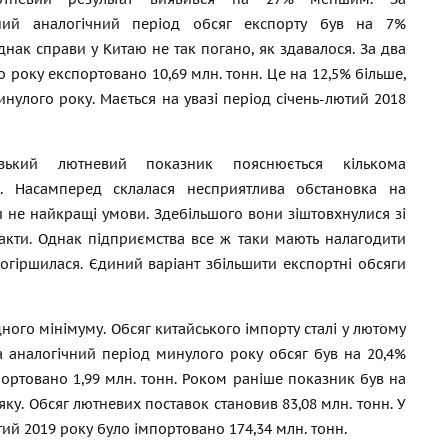
ний аналогічний період обсяг експорту був на 7%
днак справи у Китаю не так погано, як здавалося. За два
о року експортовано 10,69 млн. тонн. Це на 12,5% більше,
инулого року. Мається на увазі період січень-лютий 2018
зький лютневий показник пояснюється кількома
. Насамперед склалася несприятлива обстановка на
и не найкращі умови. Здебільшого вони зіштовхнулися зі
акти. Однак підприємства все ж таки мають налагодити
погіршилася. Єдиний варіант збільшити експортні обсяги
ного мінімуму. Обсяг китайського імпорту сталі у лютому
За аналогічний період минулого року обсяг був на 20,4%
мпортовано 1,99 млн. тонн. Роком раніше показник був на
ку. Обсяг лютневих поставок становив 83,08 млн. тонн. У
ий 2019 року було імпортовано 174,34 млн. тонн.