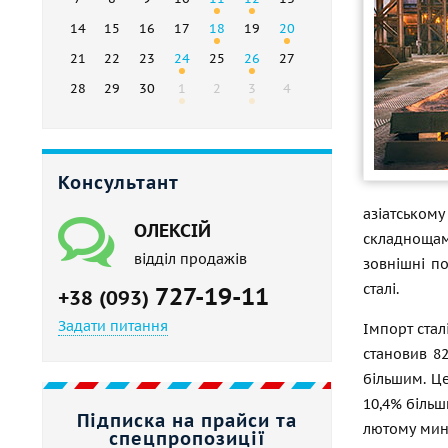
14
15
16
17
18
19
20
21
22
23
24
25
26
27
28
29
30
1
2
3
4
Консультант
азіатському
ОЛЕКСІЙ
складнощам
відділ продажів
зовнішні по
сталі.
727-19-11
+38 (093)
Задати питання
Імпорт стал
становив 82
більшим. Це
10,4% більш
Підписка на прайси та
лютому мину
спецпропозиції