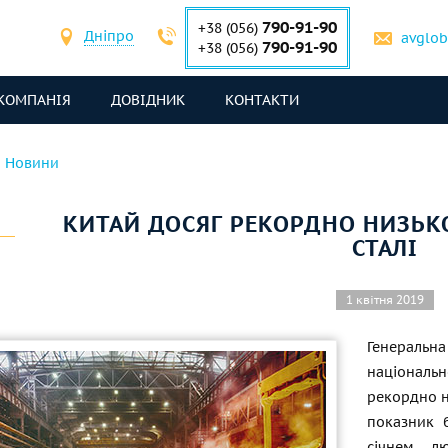
790-91-90
+38 (056)
Дніпро
avglo
790-91-90
+38 (056)
КОМПАНІЯ
ДОВІДНИК
КОНТАКТИ
Новини
КИТАЙ ДОСЯГ РЕКОРДНО НИЗЬК
СТАЛІ
1 квітня 2019
Генеральна
національ
рекордно н
показник 
січнем л