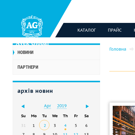
КАТАЛОГ
ПРАЙС
Головна
НОВИНИ
ПАРТНЕРИ
архів новин
Apr
2019
Su
Mo
Tu
We
Th
Fr
Sa
31
1
2
3
4
5
6
7
8
9
10
11
12
13