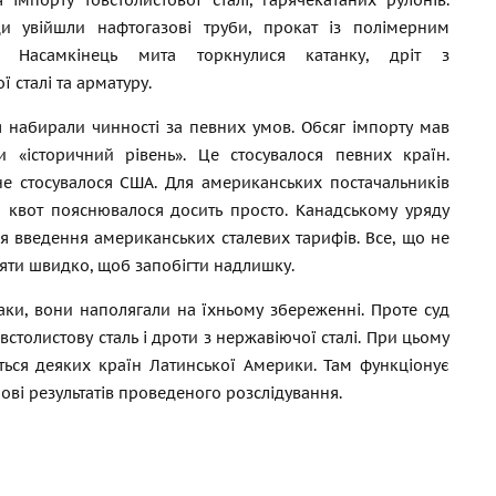
я імпорту товстолистової сталі, гарячекатаних рулонів.
и увійшли нафтогазові труби, прокат із полімерним
м. Насамкінець мита торкнулися катанку, дріт з
 сталі та арматуру.
набирали чинності за певних умов. Обсяг імпорту мав
и «історичний рівень». Це стосувалося певних країн.
е стосувалося США. Для американських постачальників
а квот пояснювалося досить просто. Канадському уряду
ля введення американських сталевих тарифів. Все, що не
діяти швидко, щоб запобігти надлишку.
паки, вони наполягали на їхньому збереженні. Проте суд
столистову сталь і дроти з нержавіючої сталі. При цьому
ється деяких країн Латинської Америки. Там функціонує
ві результатів проведеного розслідування.