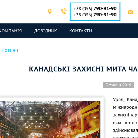
790-91-90
+38 (056)
790-91-90
+38 (056)
КОМПАНІЯ
ДОВІДНИК
КОНТАКТИ
Новини
КАНАДСЬКІ ЗАХИСНІ МИТА Ч
3 травня 2019
Уряд Кана
міжнародно
захисні тар
всіх кате
здійснюва