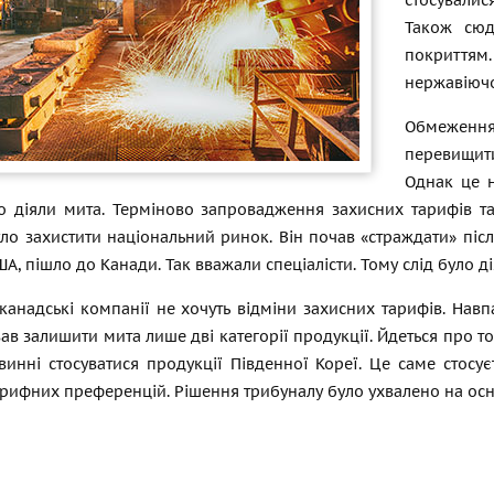
стосувалис
Також сюд
покриття
нержавіючої
Обмеження 
перевищит
Однак це н
о діяли мита. Терміново запровадження захисних тарифів т
ло захистити національний ринок. Він почав «страждати» піс
ША, пішло до Канади. Так вважали спеціалісти. Тому слід було 
канадські компанії не хочуть відміни захисних тарифів. Нав
в залишити мита лише дві категорії продукції. Йдеться про тов
винні стосуватися продукції Південної Кореї. Це саме стосу
рифних преференцій. Рішення трибуналу було ухвалено на осно