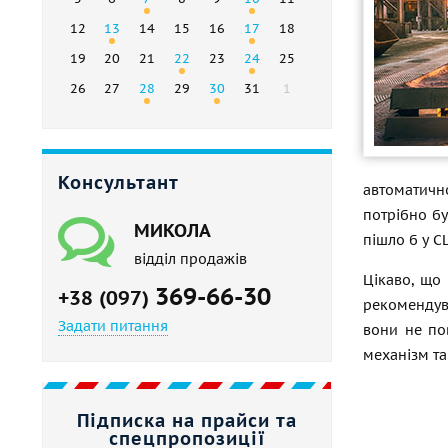
12
13
14
15
16
17
18
19
20
21
22
23
24
25
26
27
28
29
30
31
1
Консультант
автоматичн
потрібно бу
МИКОЛА
пішло б у С
відділ продажів
Цікаво, що 
369-66-30
+38 (097)
рекомендува
Задати питання
вони не по
механізм та
Підписка на прайси та
спецпропозиції