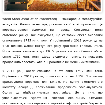
World Steel Association (Worldsteel) – міжнародна металургійна
асоціація. Днями вона представила свої нові прогнози. Це
короткострокові відомості на півроку. Стосуються вони
світового ринку. Так очікується, що світовий обсяг виплавки
становитиме 1735 млн. тонн. У порівнянні з 2018 роком це на
1,3% більше. Однак наступного року зростання сповільниться.
Його темпи знизяться до 1%. У результаті виробничий обсяг
сягне 1752 млн. тонн. Щодо видимого попиту, то показник
продовжить зростати. Але він робитиме це меншими темпами.
У 2018 році обсяг споживання становив 1713 млн. тонн.
Порівняно з 2017 роком, показник зріс на 2,1%. При цьому
враховували корекцію для Китаю. На думку Економічного
комітету асоціації, споживання продовжить збільшуватися.
Однак це відбуватиметься повільніше. Це з тим, що
уповільнюється зростання світової економіки. Ситуація
погіршилася, коли стартували торгові конфлікти країн. Через їх