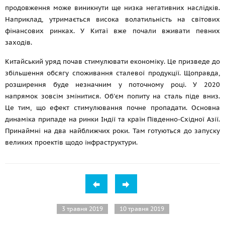
продовження може виникнути ще низка негативних наслідків.
Наприклад, утримається висока волатильність на світових
фінансових ринках. У Китаї вже почали вживати певних
заходів.
Китайський уряд почав стимулювати економіку. Це призведе до
збільшення обсягу споживання сталевої продукції. Щоправда,
розширення буде незначним у поточному році. У 2020
напрямок зовсім змінитися. Об'єм попиту на сталь піде вниз.
Це тим, що ефект стимулювання почне пропадати. Основна
динаміка припаде на ринки Індії та країн Південно-Східної Азії.
Принаймні на два найближчих роки. Там готуються до запуску
великих проектів щодо інфраструктури.
3 травня 2019
10 травня 2019